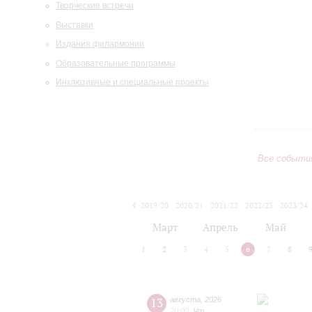
Творческие встречи
Выставки
Издания филармонии
Образовательные программы
Инклюзивные и специальные проекты
Все событи
2019/20
2020/21
2021/22
2022/23
2023/24
2024/25
2025/26
2026/27
Март
Апрель
Май
1
2
3
4
5
6
7
8
13
августа
,
2026
20:00
,
Чт