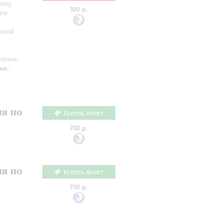
литу
300 р.
сем
дской
прано;
на
-
ия по
Купить билет
700 р.
ия по
Купить билет
700 р.