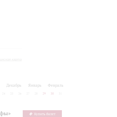
инская карта
Декабрь
Январь
Февраль
24
25
26
27
28
29
30
31
офы»
Купить билет