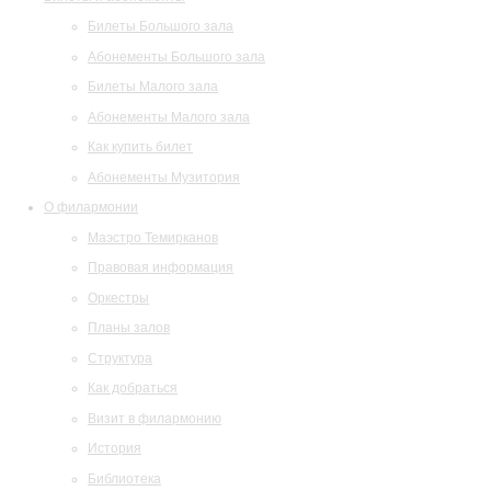
Билеты Большого зала
Абонементы Большого зала
Билеты Малого зала
Абонементы Малого зала
Как купить билет
Абонементы Музитория
О филармонии
Маэстро Темирканов
Правовая информация
Оркестры
Планы залов
Структура
Как добраться
Визит в филармонию
История
Библиотека