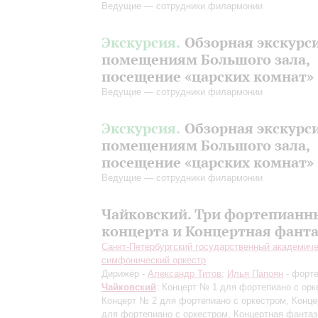
Ведущие — сотрудники филармонии
Экскурсия.
Обзорная экскурс
помещениям Большого зала,
посещение «царских комнат»
Ведущие — сотрудники филармонии
Экскурсия.
Обзорная экскурс
помещениям Большого зала,
посещение «царских комнат»
Ведущие — сотрудники филармонии
Чайковский. Три фортепианн
концерта и Концертная фант
Санкт-Петербургский государственный академич
симфонический оркестр
Дирижёр -
Александр Титов
;
Илья Папоян
- форт
Чайковский
: Концерт № 1 для фортепиано с орк
Концерт № 2 для фортепиано с оркестром, Конц
для фортепиано с оркестром, Концертная фантаз