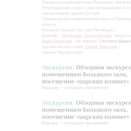
Похвала священномученику Вениамину, митропо
Петроградскому, и иже с ним пострадавшим, и в
новомученикам Церкви Русской
Губернаторский симфонический оркестр Новгоро
области
Большой сводный хор Санкт-Петербурга
Дирижёр -
Лев Дунаев
;
Олеся Петрова
- меццо-со
Денис Беганский
- бас-баритон;
Светлана Щедри
художественное слово;
Сергей Перегудов
-
художественное слово
Экскурсия.
Обзорная экскурс
помещениям Большого зала,
посещение «царских комнат»
Ведущие — сотрудники филармонии
Экскурсия.
Обзорная экскурс
помещениям Большого зала,
посещение «царских комнат»
Ведущие — сотрудники филармонии