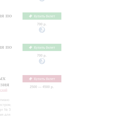
ия по
Купить билет
700 р.
ия по
Купить билет
700 р.
ых
Купить билет
азия
2500 — 4500 р.
еский
епиано
естром,
ерт № 3
ия для