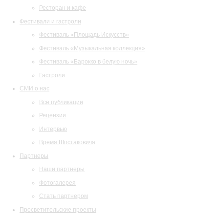
Ресторан и кафе
Фестивали и гастроли
Фестиваль «Площадь Искусств»
Фестиваль «Музыкальная коллекция»
Фестиваль «Барокко в белую ночь»
Гастроли
СМИ о нас
Все публикации
Рецензии
Интервью
Время Шостаковича
Партнеры
Наши партнеры
Фотогалерея
Стать партнером
Просветительские проекты