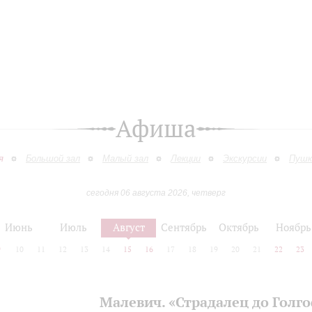
Афиша
я
Большой зал
Малый зал
Лекции
Экскурсии
Пушк
сегодня 06 августа 2026, четверг
Июнь
Июль
Август
Сентябрь
Октябрь
Ноябрь
9
10
11
12
13
14
15
16
17
18
19
20
21
22
23
Малевич. «Страдалец до Голг