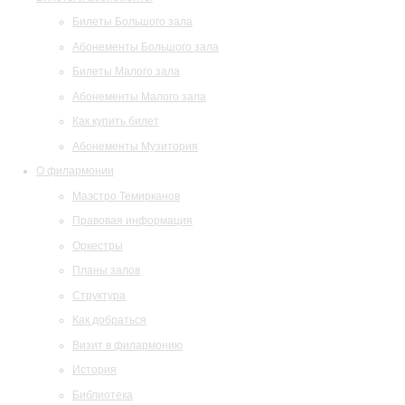
Билеты Большого зала
Абонементы Большого зала
Билеты Малого зала
Абонементы Малого зала
Как купить билет
Абонементы Музитория
О филармонии
Маэстро Темирканов
Правовая информация
Оркестры
Планы залов
Структура
Как добраться
Визит в филармонию
История
Библиотека