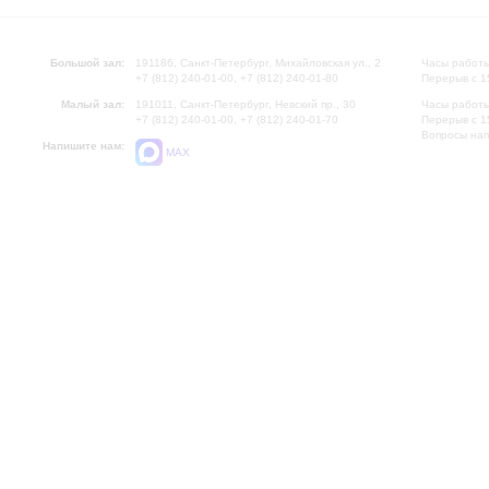
Большой зал:
191186, Санкт-Петербург, Михайловская ул., 2
Часы работы
+7 (812) 240-01-00, +7 (812) 240-01-80
Перерыв с 1
Малый зал:
191011, Санкт-Петербург, Невский пр., 30
Часы работы
+7 (812) 240-01-00, +7 (812) 240-01-70
Перерыв с 1
Вопросы на
Напишите нам:
MAX