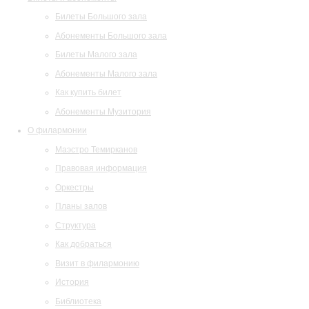
Билеты Большого зала
Абонементы Большого зала
Билеты Малого зала
Абонементы Малого зала
Как купить билет
Абонементы Музитория
О филармонии
Маэстро Темирканов
Правовая информация
Оркестры
Планы залов
Структура
Как добраться
Визит в филармонию
История
Библиотека