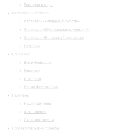
Ресторан и кафе
Фестивали и гастроли
Фестиваль «Площадь Искусств»
Фестиваль «Музыкальная коллекция»
Фестиваль «Барокко в белую ночь»
Гастроли
СМИ о нас
Все публикации
Рецензии
Интервью
Время Шостаковича
Партнеры
Наши партнеры
Фотогалерея
Стать партнером
Просветительские проекты