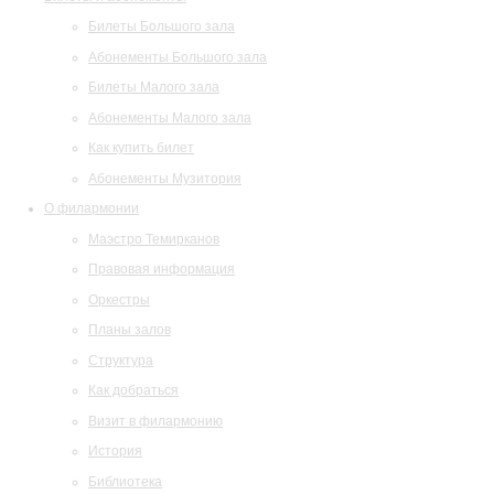
Билеты Большого зала
Абонементы Большого зала
Билеты Малого зала
Абонементы Малого зала
Как купить билет
Абонементы Музитория
О филармонии
Маэстро Темирканов
Правовая информация
Оркестры
Планы залов
Структура
Как добраться
Визит в филармонию
История
Библиотека