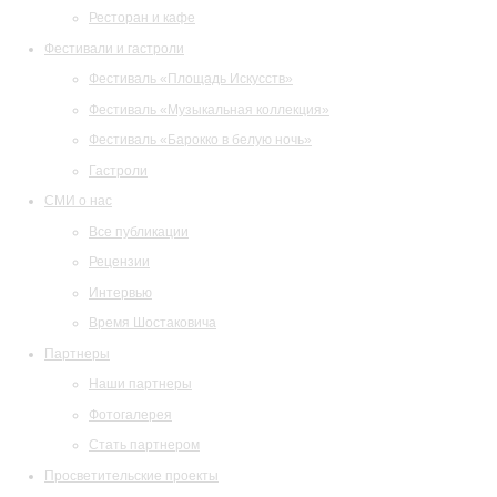
Ресторан и кафе
Фестивали и гастроли
Фестиваль «Площадь Искусств»
Фестиваль «Музыкальная коллекция»
Фестиваль «Барокко в белую ночь»
Гастроли
СМИ о нас
Все публикации
Рецензии
Интервью
Время Шостаковича
Партнеры
Наши партнеры
Фотогалерея
Стать партнером
Просветительские проекты