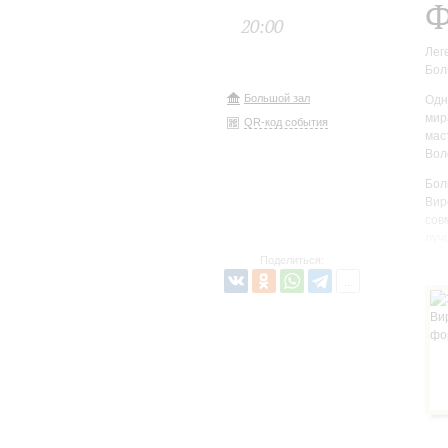
Ф
20:00
Лег
Бол
Большой зал
Одн
мир
QR-код события
мас
Вол
Бол
Вир
сов
луч
веч
Поделиться: