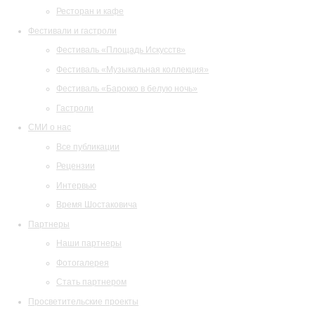
Ресторан и кафе
Фестивали и гастроли
Фестиваль «Площадь Искусств»
Фестиваль «Музыкальная коллекция»
Фестиваль «Барокко в белую ночь»
Гастроли
СМИ о нас
Все публикации
Рецензии
Интервью
Время Шостаковича
Партнеры
Наши партнеры
Фотогалерея
Стать партнером
Просветительские проекты