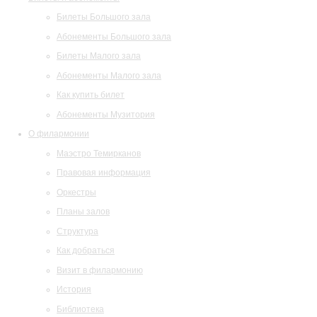
Билеты Большого зала
Абонементы Большого зала
Билеты Малого зала
Абонементы Малого зала
Как купить билет
Абонементы Музитория
О филармонии
Маэстро Темирканов
Правовая информация
Оркестры
Планы залов
Структура
Как добраться
Визит в филармонию
История
Библиотека