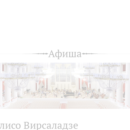
Афиша
лисо Вирсаладзе