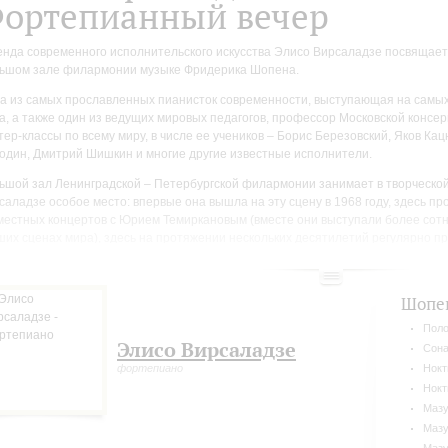
ортепианный вечер
енда современного исполнительского искусства Элисо Вирсаладзе посвящает
ьшом зале филармонии музыке Фридерика Шопена.
а из самых прославленных пианисток современности, выступающая на самы
а, а также один из ведущих мировых педагогов, профессор Московской консер
тер-классы по всему миру, в числе ее учеников – Борис Березовский, Яков Ка
один, Дмитрий Шишкин и многие другие известные исполнители.
ьшой зал Ленинградской – Петербургской филармонии занимает в творческо
саладзе особое место: впервые она вышла на эту сцену в 1968 году, здесь п
местных концертов с Юрием Темиркановым (вместе они выступали более сотни
ших сценах мира), здесь на протяжении нескольких десятилетий регулярно 
ера выдающейся пианистки.
Шопе
Поло
Элисо Вирсаладзе
Сона
фортепиано
Нокт
Нокт
Мазу
Мазу