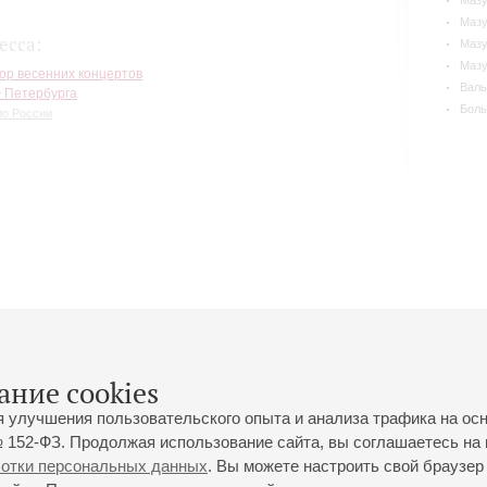
Мазу
Мазу
есса:
Мазу
Мазу
ор весенних концертов
Валь
 Петербурга
Боль
ио России
ание cookies
я улучшения пользовательского опыта и анализа трафика на ос
 152-ФЗ. Продолжая использование сайта, вы соглашаетесь на 
ботки персональных данных
. Вы можете настроить свой браузер 