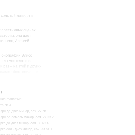
 сольный концерт в
х престижных сценах
ватории, она дает
цнельсон, Алексей
й биографии Элисо
рошло множество ее
 раз – на этой и других
проходят фортепианные
н
нез-фантазия
та № 3
юрн до-диез минор, соч. 27 № 1
юрн ре-бемоль мажор, соч. 27 № 2
рка до-диез минор, соч. 30 № 4
рка соль-диез минор, соч. 33 № 1