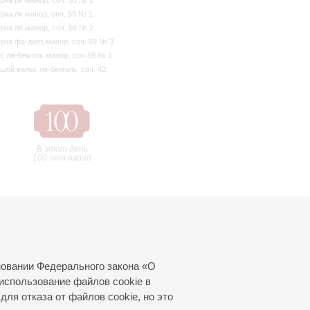
рка ре мажор, соч. 33 № 2
рка ля минор, соч. 59 № 1
рка ля мажор, соч. 59 № 2
рка фа-диез минор, соч. 59 № 3
с ля-бемоль мажор, соч.69 № 1
шой вальс ля-бемоль, соч. 42
В этот день
100 лет назад
новании Федерального закона «О
использование файлов cookie в
для отказа от файлов cookie, но это