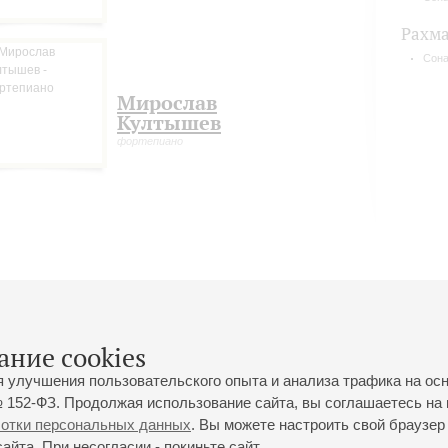
Рахм
Сона
Мирослав
Култышев
фортепиано
ание cookies
я улучшения пользовательского опыта и анализа трафика на ос
 152-ФЗ. Продолжая использование сайта, вы соглашаетесь на 
ботки персональных данных
. Вы можете настроить свой браузер 
йта. При несогласии - покиньте сайт