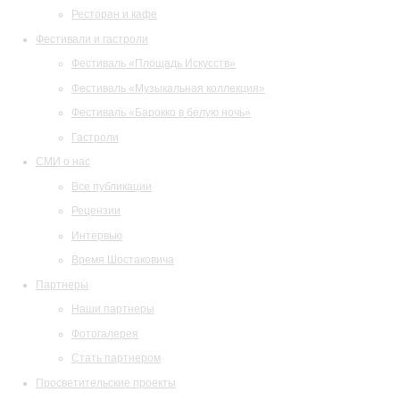
Ресторан и кафе
Фестивали и гастроли
Фестиваль «Площадь Искусств»
Фестиваль «Музыкальная коллекция»
Фестиваль «Барокко в белую ночь»
Гастроли
СМИ о нас
Все публикации
Рецензии
Интервью
Время Шостаковича
Партнеры
Наши партнеры
Фотогалерея
Стать партнером
Просветительские проекты