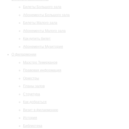
Билеты Большого зала
Абонементы Большого зала
Билеты Малого зала
Абонементы Малого зала
Как купить билет
Абонементы Музитория
О филармонии
Маэстро Темирканов
Правовая информация
Оркестры
Планы залов
Структура
Как добраться
Визит в филармонию
История
Библиотека