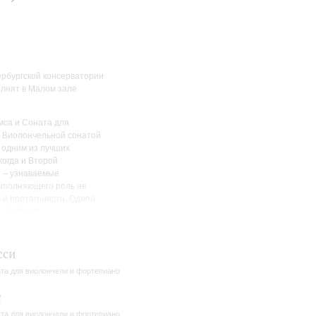
ербургской консерватории
олнят в Малом зале
мса и Соната для
с Виолончельной сонатой
 одним из лучших
когда и Второй
й – узнаваемые
выполняющего роль не
 и протагониста. Одной
– Andante –
 страстной кульминации.
сси
та для виолончели и фортепиано
с
та для виолончели и фортепиано