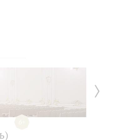
6+
ь)