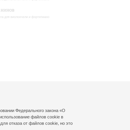
анинов
та для виолончели и фортепиано
новании Федерального закона «О
использование файлов cookie в
для отказа от файлов cookie, но это