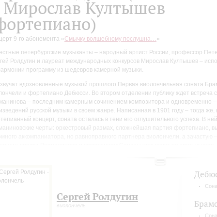
 Мирослав Култышев
фортепиано)
церт 9-го абонемента «
Смычку волшебному послушна…
»
естные петербургские музыканты – народный артист России, профессор Пет
гей Ролдугин и лауреат международных конкурсов Мирослав Култышев – исп
армонии программу из шедевров камерной музыки.
звучат вдохновленные музыкой прошлого Первая виолончельная соната Бра
лончели и фортепиано Дебюсси. Во втором отделении публику ждет встреча 
манинова – последним камерным сочинением композитора и одновременно –
изведений русской музыки в своем жанре. Написанная в 1901 году – тогда же, 
тепианный концерт, соната осталась в тени его оглушительного успеха. В не
маниновские черты: оркестровый размах, сложнейшая партия фортепиано, 
омного аккомпаниатора, но равноправного партнера виолончели, а зачастую –
вершин лирики Рахманинова и сокровищем Сонаты называют ее третью часть 
растающуюся из «колокольной», терпко мерцающей мажоро-минором темы до
Дебю
Сона
Сергей Ролдугин
Брам
виолончель
Сона