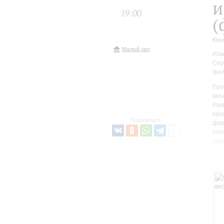
и
19:00
(
Кон
Малый зал
Изв
Сер
фил
Про
вио
Рах
про
Поделиться:
фор
рах
скр
из 
раз