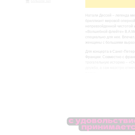
Большой зал
Натали Дессей – легенда м
бриллиант мировой оперной
непревзойденной чистотой 
«Волшебной флейте» В.А.Мо
специально для нее. Впечат
женщины с большими выраз
Для концерта в Санкт-Петер
Франции. Совместно с франц
трогательную историю – «О
дружба, а сам маэстро отмеч
песни.
Певица исполнит самые изве
зритель перенесется на тих
исполнении легенды мирово