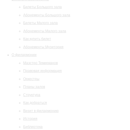
Билеты Большого зала
Абонементы Большого зала
Билеты Малого зала
Абонементы Малого зала
Как купить билет
Абонементы Музитория
О филармонии
Маэстро Темирканов
Правовая информация
Оркестры
Планы залов
Структура
Как добраться
Визит в филармонию
История
Библиотека