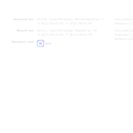
Большой зал:
191186, Санкт-Петербург, Михайловская ул., 2
Часы работы
+7 (812) 240-01-00, +7 (812) 240-01-80
Перерыв с 1
Малый зал:
191011, Санкт-Петербург, Невский пр., 30
Часы работы
+7 (812) 240-01-00, +7 (812) 240-01-70
Перерыв с 1
Вопросы на
Напишите нам:
MAX