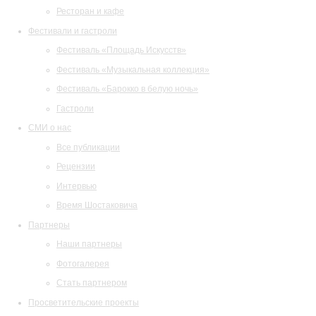
Ресторан и кафе
Фестивали и гастроли
Фестиваль «Площадь Искусств»
Фестиваль «Музыкальная коллекция»
Фестиваль «Барокко в белую ночь»
Гастроли
СМИ о нас
Все публикации
Рецензии
Интервью
Время Шостаковича
Партнеры
Наши партнеры
Фотогалерея
Стать партнером
Просветительские проекты