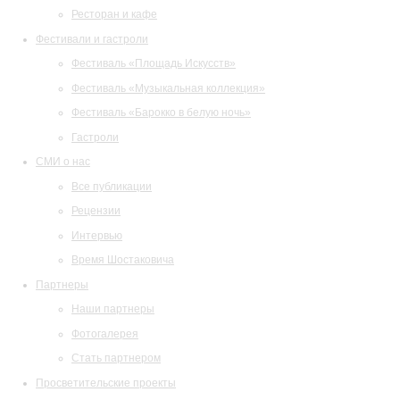
Ресторан и кафе
Фестивали и гастроли
Фестиваль «Площадь Искусств»
Фестиваль «Музыкальная коллекция»
Фестиваль «Барокко в белую ночь»
Гастроли
СМИ о нас
Все публикации
Рецензии
Интервью
Время Шостаковича
Партнеры
Наши партнеры
Фотогалерея
Стать партнером
Просветительские проекты