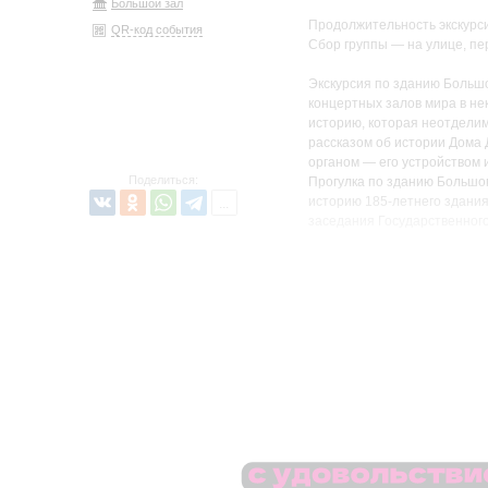
Большой зал
Продолжительность экскурси
QR-код события
Сбор группы — на улице, пе
Экскурсия по зданию Больш
концертных залов мира в нек
историю, которая неотделим
рассказом об истории Дома
органом — его устройством 
Поделиться:
Прогулка по зданию Большог
историю 185-летнего здания
заседания Государственного
премьеру Седьмой симфонии
Экскурсии по зданию Большо
зале, но и увидеть «закули
небольшой группы можно прог
по которой в зал поднималис
лестницу, на которой Серге