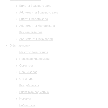
Билеты Большого зала
Абонементы Большого зала
Билеты Малого зала
Абонементы Малого зала
Как купить билет
Абонементы Музитория
О филармонии
Маэстро Темирканов
Правовая информация
Оркестры
Планы залов
Структура
Как добраться
Визит в филармонию
История
Библиотека