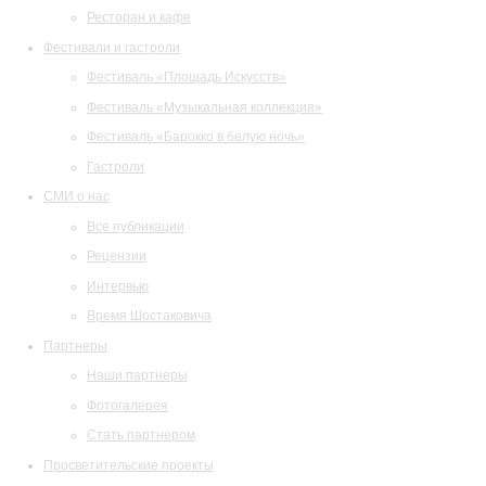
Ресторан и кафе
Фестивали и гастроли
Фестиваль «Площадь Искусств»
Фестиваль «Музыкальная коллекция»
Фестиваль «Барокко в белую ночь»
Гастроли
СМИ о нас
Все публикации
Рецензии
Интервью
Время Шостаковича
Партнеры
Наши партнеры
Фотогалерея
Стать партнером
Просветительские проекты