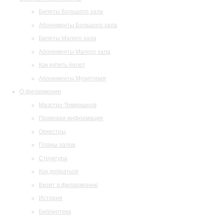
Билеты Большого зала
Абонементы Большого зала
Билеты Малого зала
Абонементы Малого зала
Как купить билет
Абонементы Музитория
О филармонии
Маэстро Темирканов
Правовая информация
Оркестры
Планы залов
Структура
Как добраться
Визит в филармонию
История
Библиотека