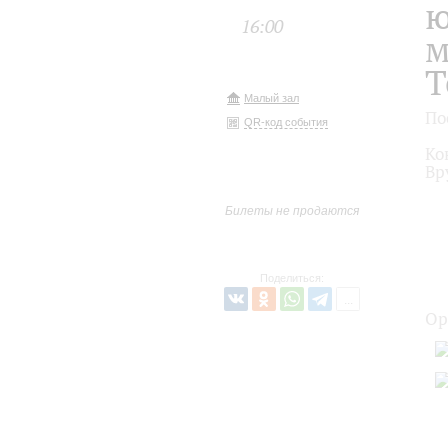
ю
16:00
м
Т
Малый зал
По
QR-код события
Ко
Вр
Билеты не продаются
Поделиться:
Ор