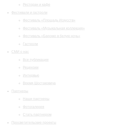
Ресторан и кафе
Фестивали и гастроли
Фестиваль «Площадь Искусств»
Фестиваль «Музыкальная коллекция»
Фестиваль «Барокко в белую ночь»
Гастроли
СМИ о нас
Все публикации
Рецензии
Интервью
Время Шостаковича
Партнеры
Наши партнеры
Фотогалерея
Стать партнером
Просветительские проекты