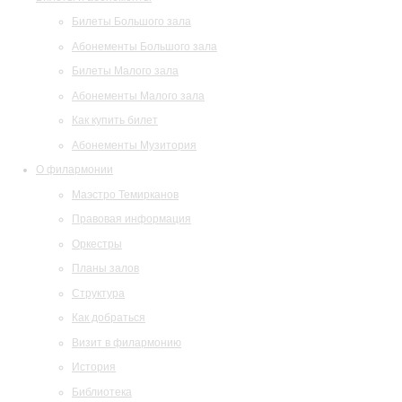
Билеты Большого зала
Абонементы Большого зала
Билеты Малого зала
Абонементы Малого зала
Как купить билет
Абонементы Музитория
О филармонии
Маэстро Темирканов
Правовая информация
Оркестры
Планы залов
Структура
Как добраться
Визит в филармонию
История
Библиотека