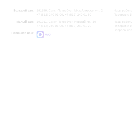
Большой зал:
191186, Санкт-Петербург, Михайловская ул., 2
Часы работы
+7 (812) 240-01-00, +7 (812) 240-01-80
Перерыв с 1
Малый зал:
191011, Санкт-Петербург, Невский пр., 30
Часы работы
+7 (812) 240-01-00, +7 (812) 240-01-70
Перерыв с 1
Вопросы на
Напишите нам:
MAX