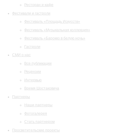
Ресторан и кафе
Фестивали и гастроли
Фестиваль «Площадь Искусств»
Фестиваль «Музыкальная коллекция»
Фестиваль «Барокко в белую ночь»
Гастроли
СМИ о нас
Все публикации
Рецензии
Интервью
Время Шостаковича
Партнеры
Наши партнеры
Фотогалерея
Стать партнером
Просветительские проекты