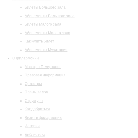
Билеты Большого зала
Абонементы Большого зала
Билеты Малого зала
Абонементы Малого зала
Как купить билет
Абонементы Музитория
О филармонии
Маэстро Темирканов
Правовая информация
Оркестры
Планы залов
Структура
Как добраться
Визит в филармонию
История
Библиотека