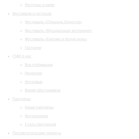
Ресторан и кафе
Фестивали и гастроли
Фестиваль «Площадь Искусств»
Фестиваль «Музыкальная коллекция»
Фестиваль «Барокко в белую ночь»
Гастроли
СМИ о нас
Все публикации
Рецензии
Интервью
Время Шостаковича
Партнеры
Наши партнеры
Фотогалерея
Стать партнером
Просветительские проекты