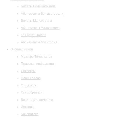
Билеты Большого зала
Абонементы Большого зала
Билеты Малого зала
Абонементы Малого зала
Как купить билет
Абонементы Музитория
О филармонии
Маэстро Темирканов
Правовая информация
Оркестры
Планы залов
Структура
Как добраться
Визит в филармонию
История
Библиотека