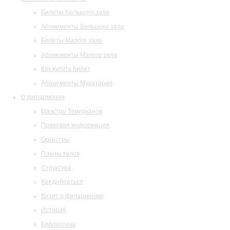
Билеты Большого зала
Абонементы Большого зала
Билеты Малого зала
Абонементы Малого зала
Как купить билет
Абонементы Музитория
О филармонии
Маэстро Темирканов
Правовая информация
Оркестры
Планы залов
Структура
Как добраться
Визит в филармонию
История
Библиотека