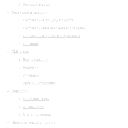
Ресторан и кафе
Фестивали и гастроли
Фестиваль «Площадь Искусств»
Фестиваль «Музыкальная коллекция»
Фестиваль «Барокко в белую ночь»
Гастроли
СМИ о нас
Все публикации
Рецензии
Интервью
Время Шостаковича
Партнеры
Наши партнеры
Фотогалерея
Стать партнером
Просветительские проекты