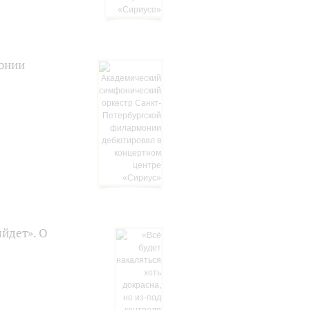
онии
ыйдет». О