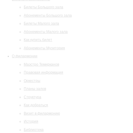
Билеты Большого зала
Абонементы Большого зала
Билеты Малого зала
Абонементы Малого зала
Как купить билет
Абонементы Музитория
О филармонии
Маэстро Темирканов
Правовая информация
Оркестры
Планы залов
Структура
Как добраться
Визит в филармонию
История
Библиотека