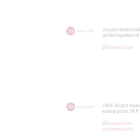
Академический
30
июля
,
2026
дебютировал в
«Всё будет нак
30
июля
,
2026
концертах ЗКР