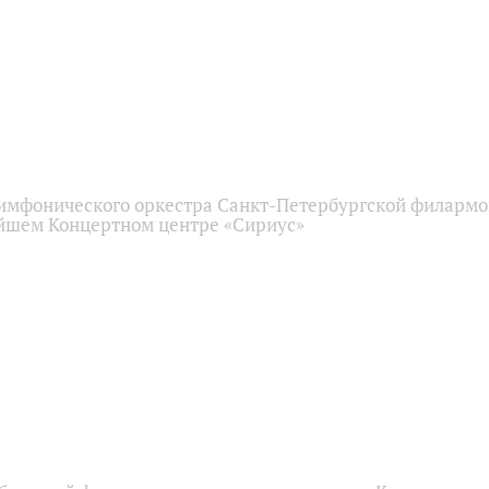
имфонического оркестра Санкт-Петербургской филарм
йшем Концертном центре «Сириус»