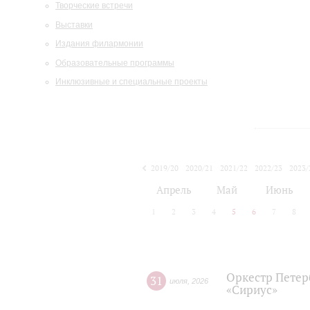
Творческие встречи
Выставки
Издания филармонии
Образовательные программы
Инклюзивные и специальные проекты
2019/20
2020/21
2021/22
2022/23
2023/
2024/25
2025/26
Апрель
Май
Июнь
1
2
3
4
5
6
7
8
Оркестр Петер
31
июля
,
2026
«Сириус»