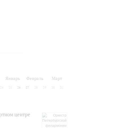
Январь
Февраль
Март
24
25
26
27
28
29
30
31
ртном центре