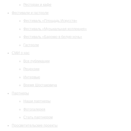
Ресторан и кафе
Фестивали и гастроли
Фестиваль «Площадь Искусств»
Фестиваль «Музыкальная коллекция»
Фестиваль «Барокко в белую ночь»
Гастроли
СМИ о нас
Все публикации
Рецензии
Интервью
Время Шостаковича
Партнеры
Наши партнеры
Фотогалерея
Стать партнером
Просветительские проекты