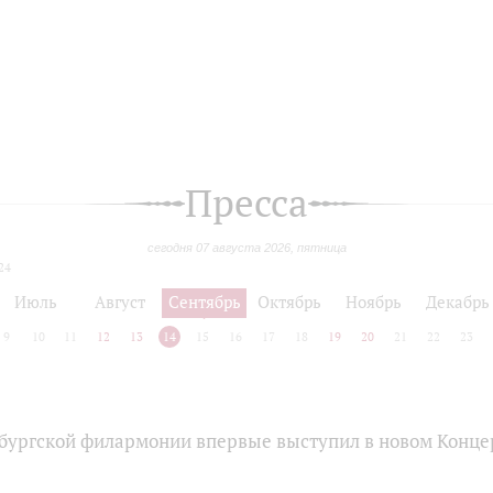
Пресса
сегодня 07 августа 2026, пятница
24
Июль
Август
Сентябрь
Октябрь
Ноябрь
Декабрь
9
10
11
12
13
14
15
16
17
18
19
20
21
22
23
бургской филармонии впервые выступил в новом Конце