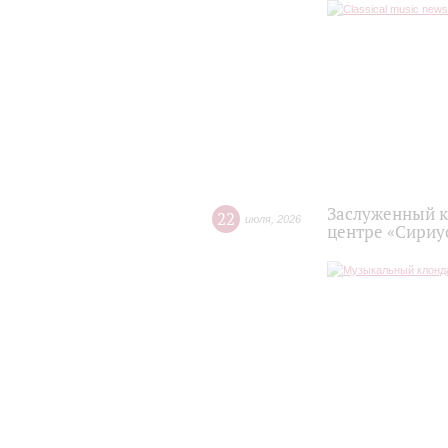
Заслуженный к
22
июля
,
2026
центре «Сириу