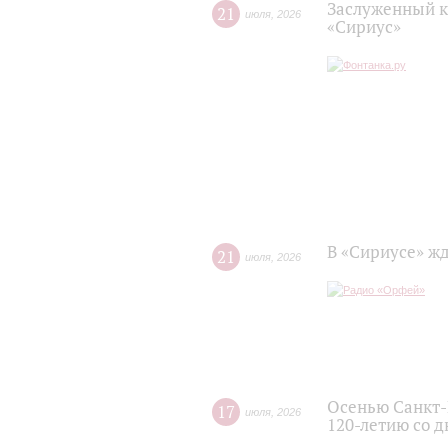
Заслуженный к
21
июля
,
2026
«Сириус»
В «Сириусе» жд
21
июля
,
2026
Осенью Санкт-
17
июля
,
2026
120‑летию со 