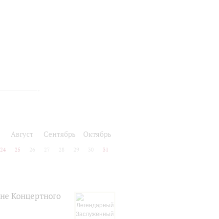
Август
Сентябрь
Октябрь
24
25
26
27
28
29
30
31
не Концертного