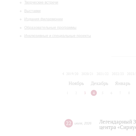
Творческие встречи
Выставки
Издания филармонии
Образовательные программы
Инклюзивные и специальные проекты
2019/20
2020/21
2021/22
2022/23
2023/
2024/25
2025/26
Ноябрь
Декабрь
Январь
1
2
3
4
5
6
7
8
Легендарный З
22
июля
,
2026
центра «Сириу