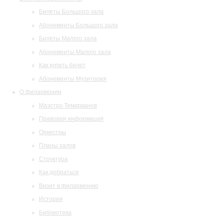
Билеты Большого зала
Абонементы Большого зала
Билеты Малого зала
Абонементы Малого зала
Как купить билет
Абонементы Музитория
О филармонии
Маэстро Темирканов
Правовая информация
Оркестры
Планы залов
Структура
Как добраться
Визит в филармонию
История
Библиотека