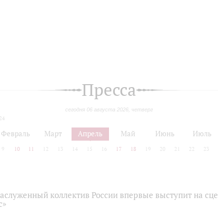
Пресса
сегодня 06 августа 2026, четверг
24
Февраль
Март
Апрель
Май
Июнь
Июль
9
10
11
12
13
14
15
16
17
18
19
20
21
22
23
аслуженный коллектив России впервые выступит на сце
с»