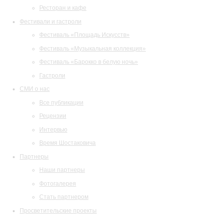
Ресторан и кафе
Фестивали и гастроли
Фестиваль «Площадь Искусств»
Фестиваль «Музыкальная коллекция»
Фестиваль «Барокко в белую ночь»
Гастроли
СМИ о нас
Все публикации
Рецензии
Интервью
Время Шостаковича
Партнеры
Наши партнеры
Фотогалерея
Стать партнером
Просветительские проекты