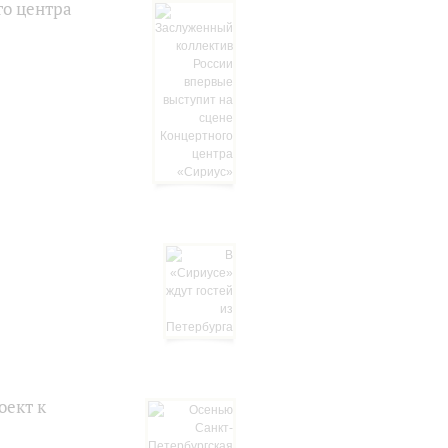
го центра
оект к