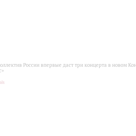
оллектив России впервые даст три концерта в новом К
с»