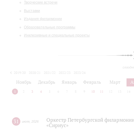
Творческие встречи
Выставки
Издания филармонии
Образовательные программы
Инклюзивные и специальные проекты
сегодн
2019/20
2020/21
2021/22
2022/23
2023/24
2024/25
2025/26
Ноябрь
Декабрь
Январь
Февраль
Март
А
1
2
3
4
5
6
7
8
9
10
11
12
13
14
Оркестр Петербургской филармонии
31
июля
,
2026
«Сириус»