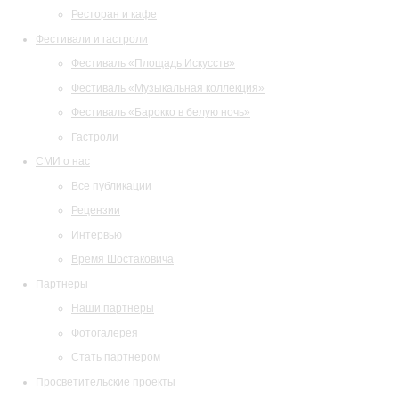
Ресторан и кафе
Фестивали и гастроли
Фестиваль «Площадь Искусств»
Фестиваль «Музыкальная коллекция»
Фестиваль «Барокко в белую ночь»
Гастроли
СМИ о нас
Все публикации
Рецензии
Интервью
Время Шостаковича
Партнеры
Наши партнеры
Фотогалерея
Стать партнером
Просветительские проекты