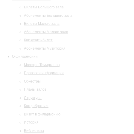
Билеты Большого зала
Абонементы Большого зала
Билеты Малого зала
Абонементы Малого зала
Как купить билет
Абонементы Музитория
О филармонии
Маэстро Темирканов
Правовая информация
Оркестры
Планы залов
Структура
Как добраться
Визит в филармонию
История
Библиотека