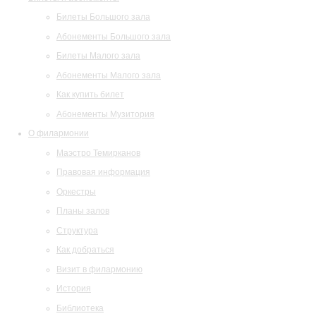
Билеты Большого зала
Абонементы Большого зала
Билеты Малого зала
Абонементы Малого зала
Как купить билет
Абонементы Музитория
О филармонии
Маэстро Темирканов
Правовая информация
Оркестры
Планы залов
Структура
Как добраться
Визит в филармонию
История
Библиотека