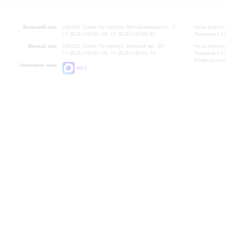
Большой зал:
191186, Санкт-Петербург, Михайловская ул., 2
Часы работы
+7 (812) 240-01-00, +7 (812) 240-01-80
Перерыв с 1
Малый зал:
191011, Санкт-Петербург, Невский пр., 30
Часы работы
+7 (812) 240-01-00, +7 (812) 240-01-70
Перерыв с 1
Вопросы на
Напишите нам:
MAX