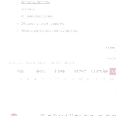
Творческие встречи
Выставки
Издания филармонии
Образовательные программы
Инклюзивные и специальные проекты
сегодн
2019/20
2020/21
2021/22
2022/23
2023/24
2024/25
2025/26
Май
Июнь
Июль
Август
Сентябрь
О
1
2
3
4
5
6
7
8
9
10
11
12
13
14
Юлия Кантор: Моя задача – увлекате