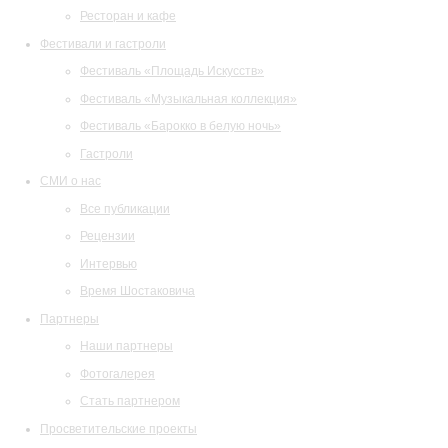
Ресторан и кафе
Фестивали и гастроли
Фестиваль «Площадь Искусств»
Фестиваль «Музыкальная коллекция»
Фестиваль «Барокко в белую ночь»
Гастроли
СМИ о нас
Все публикации
Рецензии
Интервью
Время Шостаковича
Партнеры
Наши партнеры
Фотогалерея
Стать партнером
Просветительские проекты