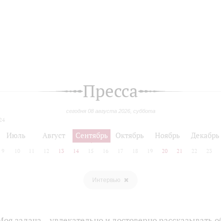
Пресса
сегодня 08 августа 2026, суббота
24
Июль
Август
Сентябрь
Октябрь
Ноябрь
Декабрь
9
10
11
12
13
14
15
16
17
18
19
20
21
22
23
Интервью
оя задача – увлекательно и достоверно рассказывать о