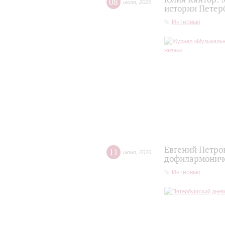
08
июля
,
2026
истории Петер
Интервью
Евгений Петро
11
июня
,
2026
дофилармониче
Интервью