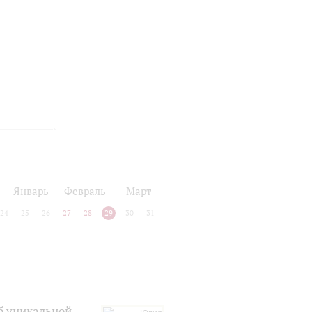
Январь
Февраль
Март
24
25
26
27
28
29
30
31
б уникальной