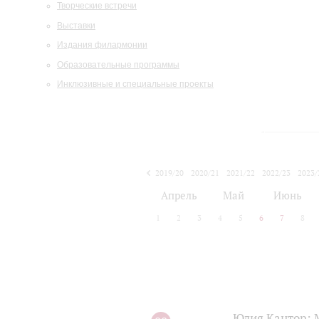
Творческие встречи
Выставки
Издания филармонии
Образовательные программы
Инклюзивные и специальные проекты
2019/20
2020/21
2021/22
2022/23
2023/
2024/25
2025/26
Апрель
Май
Июнь
1
2
3
4
5
6
7
8
Юлия Кантор: М