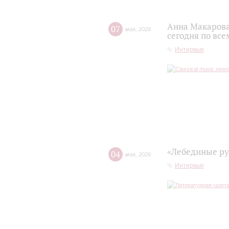
Анна Макарова
07
мая
,
2026
сегодня по все
Интервью
«Лебединые ру
04
мая
,
2026
Интервью