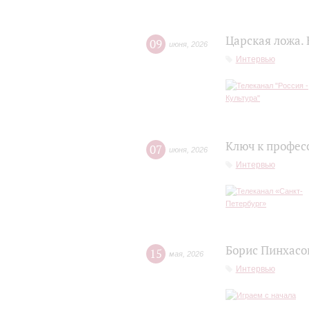
Царская ложа.
09
июня
,
2026
Интервью
Ключ к профес
07
июня
,
2026
Интервью
Борис Пинхасов
15
мая
,
2026
Интервью