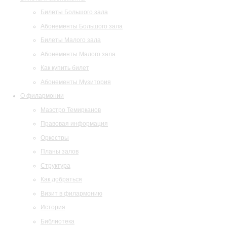
Билеты Большого зала
Абонементы Большого зала
Билеты Малого зала
Абонементы Малого зала
Как купить билет
Абонементы Музитория
О филармонии
Маэстро Темирканов
Правовая информация
Оркестры
Планы залов
Структура
Как добраться
Визит в филармонию
История
Библиотека