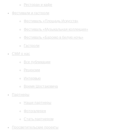
Ресторан и кафе
Фестивали и гастроли
Фестиваль «Площадь Искусств»
Фестиваль «Музыкальная коллекция»
Фестиваль «Барокко в белую ночь»
Гастроли
СМИ о нас
Все публикации
Рецензии
Интервью
Время Шостаковича
Партнеры
Наши партнеры
Фотогалерея
Стать партнером
Просветительские проекты