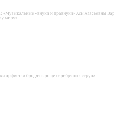
: «Музыкальные «внуки и правнуки» Аси Агасьевны Ва
му миру»
ки арфистки бродят в роще серебряных струн»