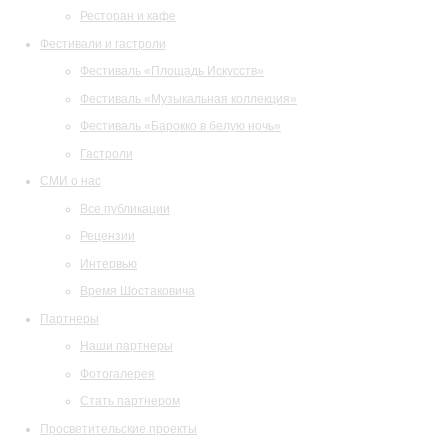
Ресторан и кафе
Фестивали и гастроли
Фестиваль «Площадь Искусств»
Фестиваль «Музыкальная коллекция»
Фестиваль «Барокко в белую ночь»
Гастроли
СМИ о нас
Все публикации
Рецензии
Интервью
Время Шостаковича
Партнеры
Наши партнеры
Фотогалерея
Стать партнером
Просветительские проекты