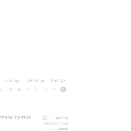
Ноябрь
Декабрь
Январь
24
25
26
27
28
29
30
31
ртном центре