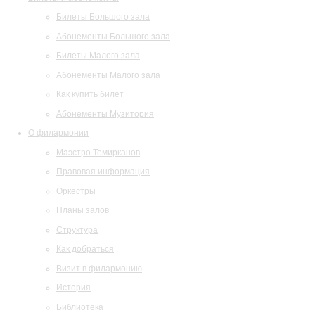
Билеты Большого зала
Абонементы Большого зала
Билеты Малого зала
Абонементы Малого зала
Как купить билет
Абонементы Музитория
О филармонии
Маэстро Темирканов
Правовая информация
Оркестры
Планы залов
Структура
Как добраться
Визит в филармонию
История
Библиотека