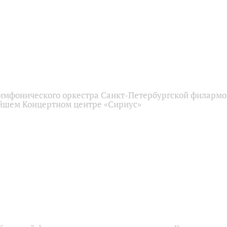
имфонического оркестра Санкт-Петербургской филарм
йшем Концертном центре «Сириус»