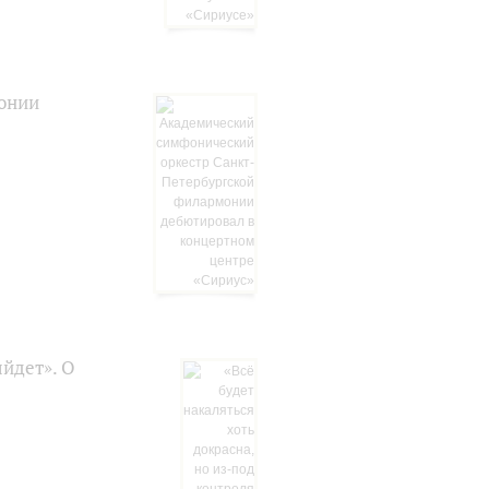
онии
ыйдет». О