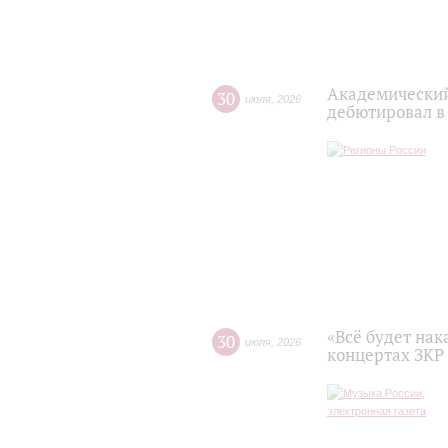
Академический
30
июля
,
2026
дебютировал в
«Всё будет нак
30
июля
,
2026
концертах ЗКР