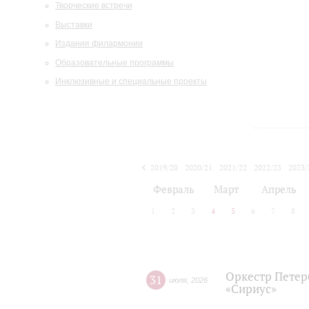
Творческие встречи
Выставки
Издания филармонии
Образовательные программы
Инклюзивные и специальные проекты
2019/20
2020/21
2021/22
2022/23
2023/
2024/25
2025/26
Февраль
Март
Апрель
1
2
3
4
5
6
7
8
Оркестр Петер
31
июля
,
2026
«Сириус»