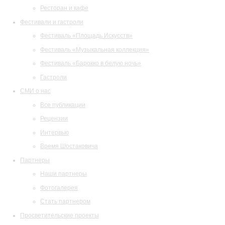
Ресторан и кафе
Фестивали и гастроли
Фестиваль «Площадь Искусств»
Фестиваль «Музыкальная коллекция»
Фестиваль «Барокко в белую ночь»
Гастроли
СМИ о нас
Все публикации
Рецензии
Интервью
Время Шостаковича
Партнеры
Наши партнеры
Фотогалерея
Стать партнером
Просветительские проекты