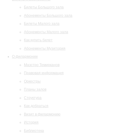
Билеты Большого зала
Абонементы Большого зала
Билеты Малого зала
Абонементы Малого зала
Как купить билет
Абонементы Музитория
О филармонии
Маэстро Темирканов
Правовая информация
Оркестры
Планы залов
Структура
Как добраться
Визит в филармонию
История
Библиотека