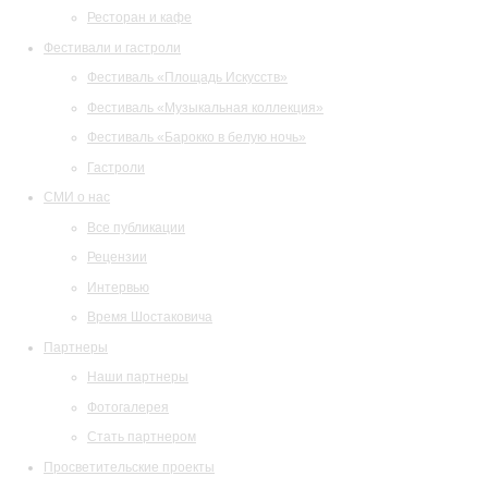
Ресторан и кафе
Фестивали и гастроли
Фестиваль «Площадь Искусств»
Фестиваль «Музыкальная коллекция»
Фестиваль «Барокко в белую ночь»
Гастроли
СМИ о нас
Все публикации
Рецензии
Интервью
Время Шостаковича
Партнеры
Наши партнеры
Фотогалерея
Стать партнером
Просветительские проекты