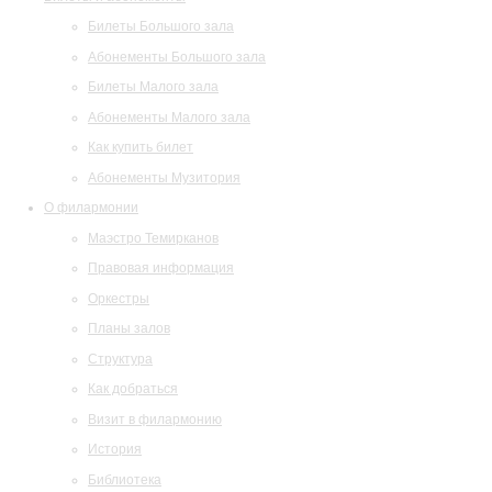
Билеты Большого зала
Абонементы Большого зала
Билеты Малого зала
Абонементы Малого зала
Как купить билет
Абонементы Музитория
О филармонии
Маэстро Темирканов
Правовая информация
Оркестры
Планы залов
Структура
Как добраться
Визит в филармонию
История
Библиотека