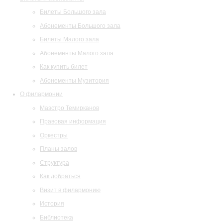
Билеты Большого зала
Абонементы Большого зала
Билеты Малого зала
Абонементы Малого зала
Как купить билет
Абонементы Музитория
О филармонии
Маэстро Темирканов
Правовая информация
Оркестры
Планы залов
Структура
Как добраться
Визит в филармонию
История
Библиотека