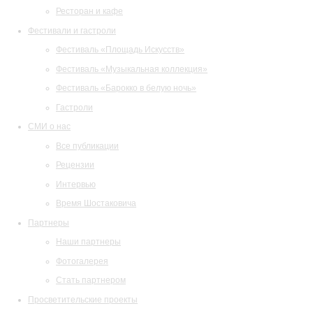
Ресторан и кафе
Фестивали и гастроли
Фестиваль «Площадь Искусств»
Фестиваль «Музыкальная коллекция»
Фестиваль «Барокко в белую ночь»
Гастроли
СМИ о нас
Все публикации
Рецензии
Интервью
Время Шостаковича
Партнеры
Наши партнеры
Фотогалерея
Стать партнером
Просветительские проекты