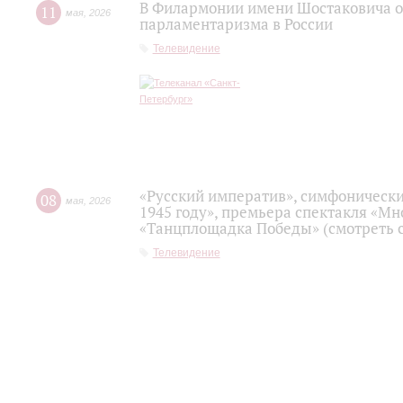
В Филармонии имени Шостаковича о
11
мая
,
2026
парламентаризма в России
Телевидение
«Русский императив», симфонически
08
мая
,
2026
1945 году», премьера спектакля «Мно
«Танцплощадка Победы» (смотреть с
Телевидение