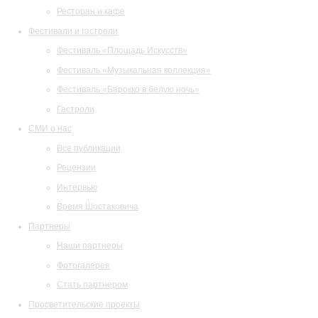
Ресторан и кафе
Фестивали и гастроли
Фестиваль «Площадь Искусств»
Фестиваль «Музыкальная коллекция»
Фестиваль «Барокко в белую ночь»
Гастроли
СМИ о нас
Все публикации
Рецензии
Интервью
Время Шостаковича
Партнеры
Наши партнеры
Фотогалерея
Стать партнером
Просветительские проекты