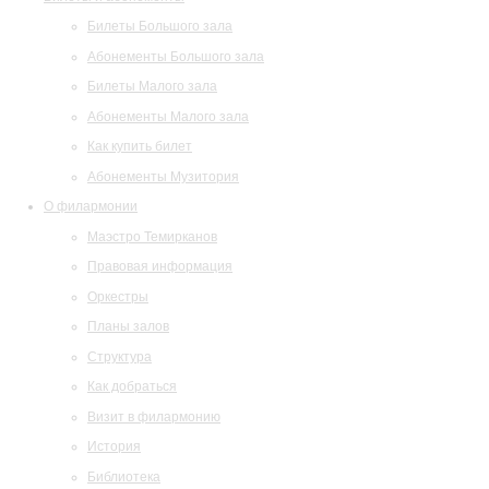
Билеты Большого зала
Абонементы Большого зала
Билеты Малого зала
Абонементы Малого зала
Как купить билет
Абонементы Музитория
О филармонии
Маэстро Темирканов
Правовая информация
Оркестры
Планы залов
Структура
Как добраться
Визит в филармонию
История
Библиотека