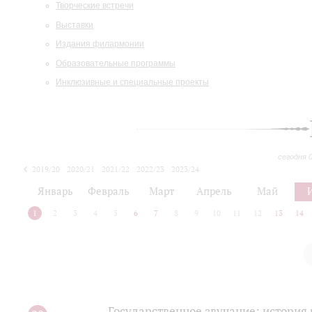
Творческие встречи
Выставки
Издания филармонии
Образовательные программы
Инклюзивные и специальные проекты
сегодня 
2019/20
2020/21
2021/22
2022/23
2023/24
2024/25
2025/26
Январь
Февраль
Март
Апрель
Май
1
2
3
4
5
6
7
8
9
10
11
12
13
14
Государственное звучание: история