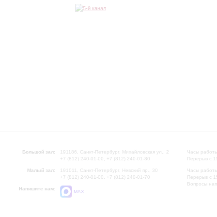
Большой зал:
191186, Санкт-Петербург, Михайловская ул., 2
Часы работы
+7 (812) 240-01-00, +7 (812) 240-01-80
Перерыв с 1
Малый зал:
191011, Санкт-Петербург, Невский пр., 30
Часы работы
+7 (812) 240-01-00, +7 (812) 240-01-70
Перерыв с 1
Вопросы на
Напишите нам:
MAX