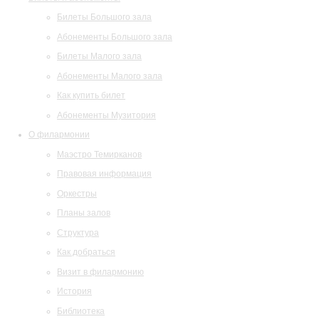
Билеты Большого зала
Абонементы Большого зала
Билеты Малого зала
Абонементы Малого зала
Как купить билет
Абонементы Музитория
О филармонии
Маэстро Темирканов
Правовая информация
Оркестры
Планы залов
Структура
Как добраться
Визит в филармонию
История
Библиотека