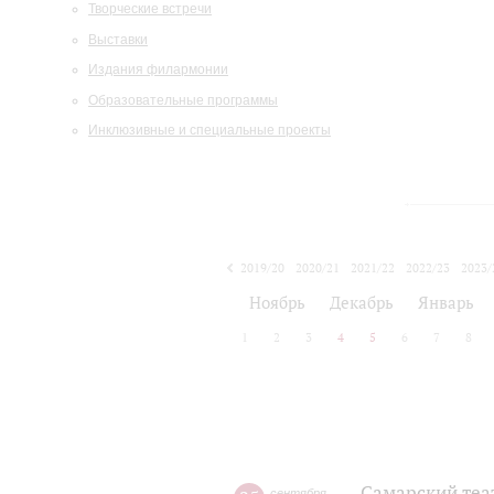
Творческие встречи
Выставки
Издания филармонии
Образовательные программы
Инклюзивные и специальные проекты
2019/20
2020/21
2021/22
2022/23
2023/
2024/25
2025/26
Ноябрь
Декабрь
Январь
1
2
3
4
5
6
7
8
Самарский теа
сентября
,