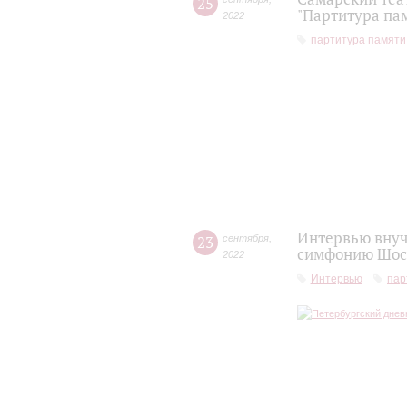
25
"Партитура па
2022
партитура памяти
Интервью внуч
23
сентября
,
симфонию Шост
2022
Интервью
пар