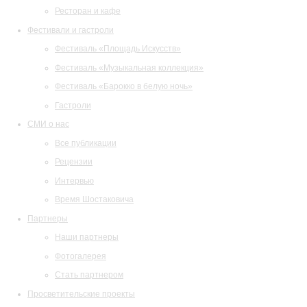
Ресторан и кафе
Фестивали и гастроли
Фестиваль «Площадь Искусств»
Фестиваль «Музыкальная коллекция»
Фестиваль «Барокко в белую ночь»
Гастроли
СМИ о нас
Все публикации
Рецензии
Интервью
Время Шостаковича
Партнеры
Наши партнеры
Фотогалерея
Стать партнером
Просветительские проекты