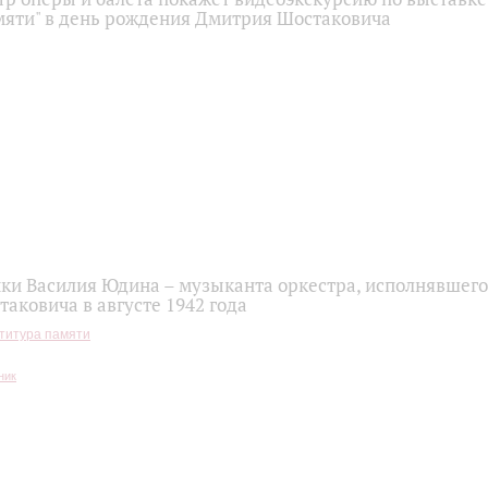
мяти" в день рождения Дмитрия Шостаковича
ки Василия Юдина – музыканта оркестра, исполнявшег
аковича в августе 1942 года
титура памяти