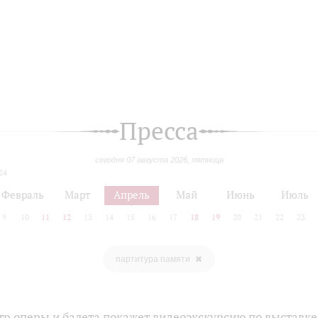
Пресса
сегодня 07 августа 2026, пятница
24
Февраль
Март
Апрель
Май
Июнь
Июль
9
10
11
12
13
14
15
16
17
18
19
20
21
22
23
партитура памяти
тр оперы и балета покажет видеоэкскурсию по выставке