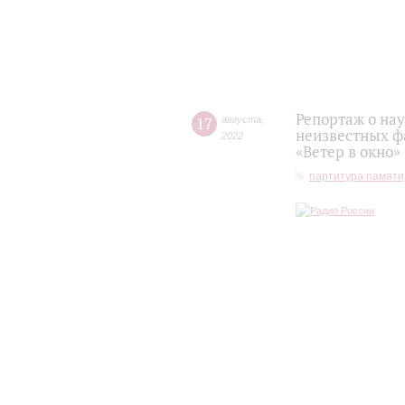
Репортаж о на
17
августа
,
неизвестных ф
2022
«Ветер в окно»
партитура памяти