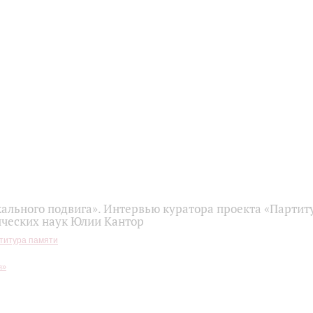
ального подвига». Интервью куратора проекта «Партит
ических наук Юлии Кантор
титура памяти