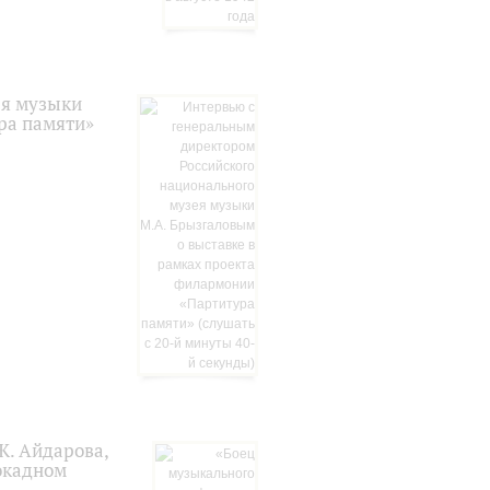
ея музыки
ра памяти»
Ж. Айдарова,
окадном