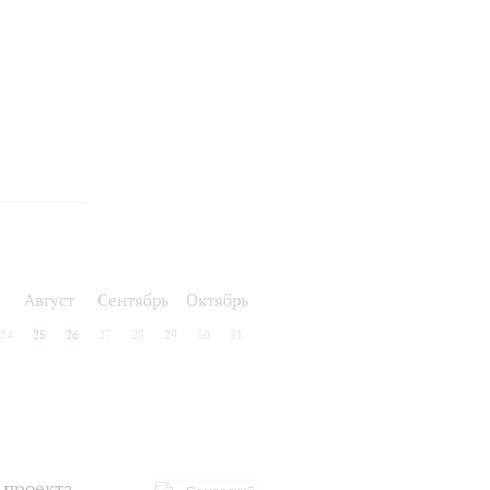
Август
Сентябрь
Октябрь
24
25
26
27
28
29
30
31
 проекта