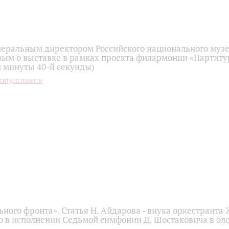
неральным директором Российского национального муз
вым о выставке в рамках проекта филармонии «Партиту
й минуты 40-й секунды)
титура памяти
ного фронта». Статья Н. Айдарова - внука оркестранта 
о в исполнении Седьмой симфонии Д. Шостаковича в бл