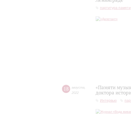
Ленинграде
партитура памяти
«Памяти музык
18
августа
,
доктора истор
2022
Интервью
пар