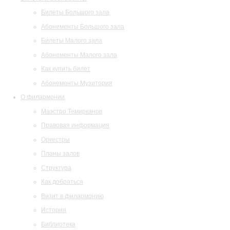
Билеты Большого зала
Абонементы Большого зала
Билеты Малого зала
Абонементы Малого зала
Как купить билет
Абонементы Музитория
О филармонии
Маэстро Темирканов
Правовая информация
Оркестры
Планы залов
Структура
Как добраться
Визит в филармонию
История
Библиотека