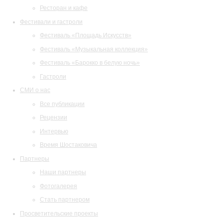
Ресторан и кафе
Фестивали и гастроли
Фестиваль «Площадь Искусств»
Фестиваль «Музыкальная коллекция»
Фестиваль «Барокко в белую ночь»
Гастроли
СМИ о нас
Все публикации
Рецензии
Интервью
Время Шостаковича
Партнеры
Наши партнеры
Фотогалерея
Стать партнером
Просветительские проекты