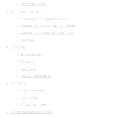
Ресторан и кафе
Фестивали и гастроли
Фестиваль «Площадь Искусств»
Фестиваль «Музыкальная коллекция»
Фестиваль «Барокко в белую ночь»
Гастроли
СМИ о нас
Все публикации
Рецензии
Интервью
Время Шостаковича
Партнеры
Наши партнеры
Фотогалерея
Стать партнером
Просветительские проекты