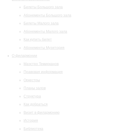
Билеты Большого зала
Абонементы Большого зала
Билеты Малого зала
Абонементы Малого зала
Как купить билет
Абонементы Музитория
О филармонии
Маэстро Темирканов
Правовая информация
Оркестры
Планы залов
Структура
Как добраться
Визит в филармонию
История
Библиотека