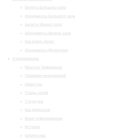
Билеты Большого зала
Абонементы Большого зала
Билеты Малого зала
Абонементы Малого зала
Как купить билет
Абонементы Музитория
О филармонии
Маэстро Темирканов
Правовая информация
Оркестры
Планы залов
Структура
Как добраться
Визит в филармонию
История
Библиотека