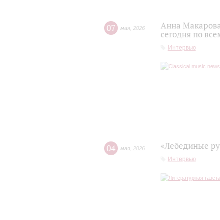
Анна Макарова
07
мая
,
2026
сегодня по все
Интервью
«Лебединые ру
04
мая
,
2026
Интервью