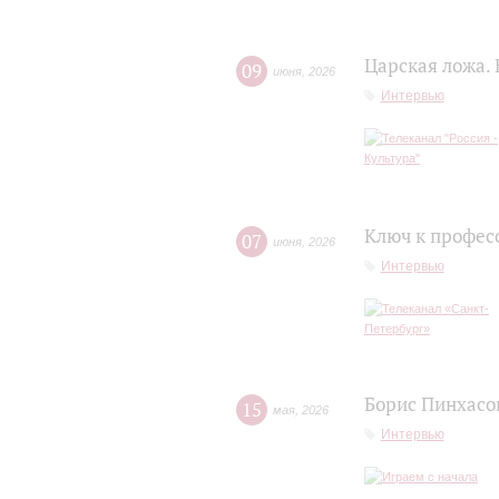
Царская ложа.
09
июня
,
2026
Интервью
Ключ к профес
07
июня
,
2026
Интервью
Борис Пинхасов
15
мая
,
2026
Интервью