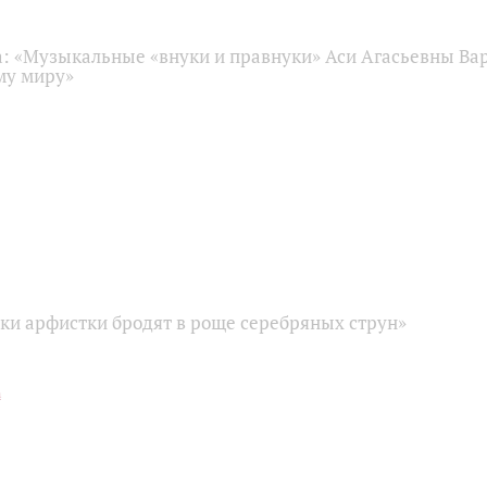
: «Музыкальные «внуки и правнуки» Аси Агасьевны Ва
му миру»
ки арфистки бродят в роще серебряных струн»