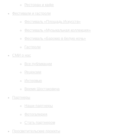
Ресторан и кафе
Фестивали и гастроли
Фестиваль «Площадь Искусств»
Фестиваль «Музыкальная коллекция»
Фестиваль «Барокко в белую ночь»
Гастроли
СМИ о нас
Все публикации
Рецензии
Интервью
Время Шостаковича
Партнеры
Наши партнеры
Фотогалерея
Стать партнером
Просветительские проекты