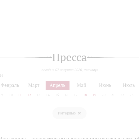
Пресса
сегодня 07 августа 2026, пятница
24
Февраль
Март
Апрель
Май
Июнь
Июль
9
10
11
12
13
14
15
16
17
18
19
20
21
22
23
Интервью
оя задача – увлекательно и достоверно рассказывать о