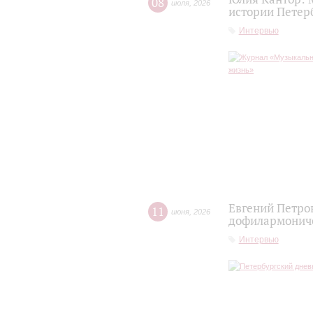
08
июля
,
2026
истории Петер
Интервью
Евгений Петро
11
июня
,
2026
дофилармониче
Интервью