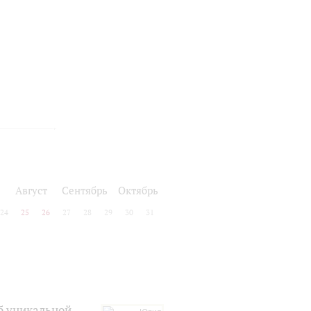
Август
Сентябрь
Октябрь
24
25
26
27
28
29
30
31
б уникальной