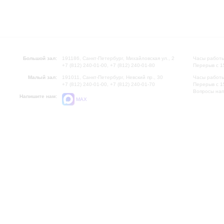
Большой зал:
191186, Санкт-Петербург, Михайловская ул., 2
Часы работы
+7 (812) 240-01-00, +7 (812) 240-01-80
Перерыв с 1
Малый зал:
191011, Санкт-Петербург, Невский пр., 30
Часы работы
+7 (812) 240-01-00, +7 (812) 240-01-70
Перерыв с 1
Вопросы на
Напишите нам:
MAX