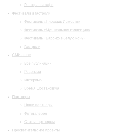
Ресторан и кафе
Фестивали и гастроли
Фестиваль «Площадь Искусств»
Фестиваль «Музыкальная коллекция»
Фестиваль «Барокко в белую ночь»
Гастроли
СМИ о нас
Все публикации
Рецензии
Интервью
Время Шостаковича
Партнеры
Наши партнеры
Фотогалерея
Стать партнером
Просветительские проекты