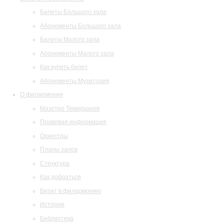
Билеты Большого зала
Абонементы Большого зала
Билеты Малого зала
Абонементы Малого зала
Как купить билет
Абонементы Музитория
О филармонии
Маэстро Темирканов
Правовая информация
Оркестры
Планы залов
Структура
Как добраться
Визит в филармонию
История
Библиотека