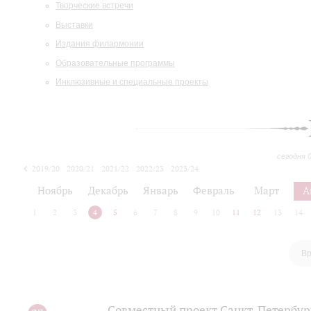
Творческие встречи
Выставки
Издания филармонии
Образовательные программы
Инклюзивные и специальные проекты
сегодня 
2019/20
2020/21
2021/22
2022/23
2023/24
2024/25
2025/26
Ноябрь
Декабрь
Январь
Февраль
Март
А
1
2
3
4
5
6
7
8
9
10
11
12
13
14
Вр
Совместный проект Санкт-Петербур