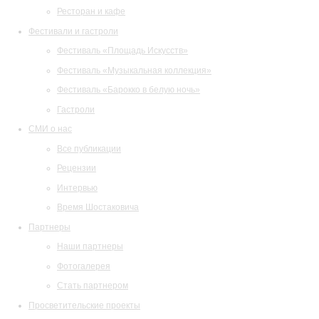
Ресторан и кафе
Фестивали и гастроли
Фестиваль «Площадь Искусств»
Фестиваль «Музыкальная коллекция»
Фестиваль «Барокко в белую ночь»
Гастроли
СМИ о нас
Все публикации
Рецензии
Интервью
Время Шостаковича
Партнеры
Наши партнеры
Фотогалерея
Стать партнером
Просветительские проекты