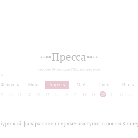
Пресса
сегодня 09 августа 2026, воскресенье
24
Февраль
Март
Апрель
Май
Июнь
Июль
9
10
11
12
13
14
15
16
17
18
19
20
21
22
23
бургской филармонии впервые выступил в новом Конце