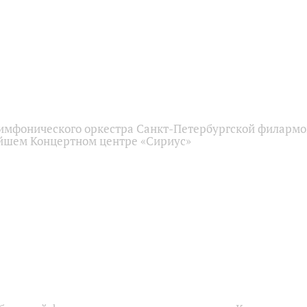
имфонического оркестра Санкт-Петербургской филарм
йшем Концертном центре «Сириус»