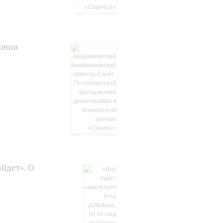
онии
ыйдет». О