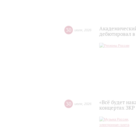
Академический
30
июля
,
2026
дебютировал в
«Всё будет нак
30
июля
,
2026
концертах ЗКР