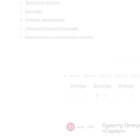
Творческие встречи
Выставки
Издания филармонии
Образовательные программы
Инклюзивные и специальные проекты
2019/20
2020/21
2021/22
2022/23
2023/
2024/25
2025/26
Ноябрь
Декабрь
Январь
1
2
3
4
5
6
7
8
Оркестр Петер
31
июля
,
2026
«Сириус»