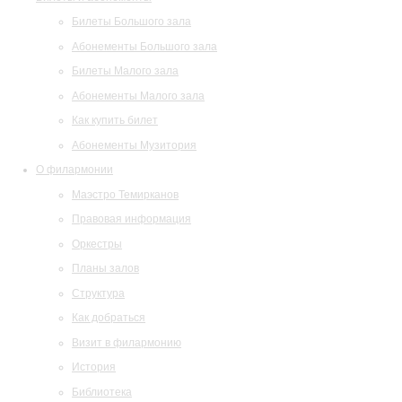
Билеты Большого зала
Абонементы Большого зала
Билеты Малого зала
Абонементы Малого зала
Как купить билет
Абонементы Музитория
О филармонии
Маэстро Темирканов
Правовая информация
Оркестры
Планы залов
Структура
Как добраться
Визит в филармонию
История
Библиотека