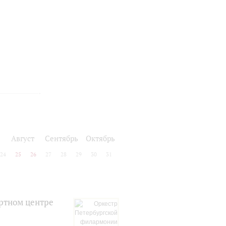
Август
Сентябрь
Октябрь
24
25
26
27
28
29
30
31
ртном центре