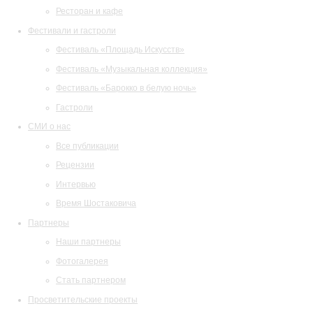
Ресторан и кафе
Фестивали и гастроли
Фестиваль «Площадь Искусств»
Фестиваль «Музыкальная коллекция»
Фестиваль «Барокко в белую ночь»
Гастроли
СМИ о нас
Все публикации
Рецензии
Интервью
Время Шостаковича
Партнеры
Наши партнеры
Фотогалерея
Стать партнером
Просветительские проекты