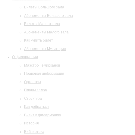
Билеты Большого зала
Абонементы Большого зала
Билеты Малого зала
Абонементы Малого зала
Как купить билет
Абонементы Музитория
О филармонии
Маэстро Темирканов
Правовая информация
Оркестры
Планы залов
Структура
Как добраться
Визит в филармонию
История
Библиотека