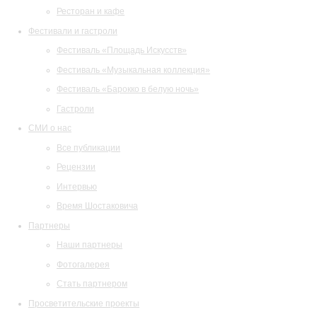
Ресторан и кафе
Фестивали и гастроли
Фестиваль «Площадь Искусств»
Фестиваль «Музыкальная коллекция»
Фестиваль «Барокко в белую ночь»
Гастроли
СМИ о нас
Все публикации
Рецензии
Интервью
Время Шостаковича
Партнеры
Наши партнеры
Фотогалерея
Стать партнером
Просветительские проекты