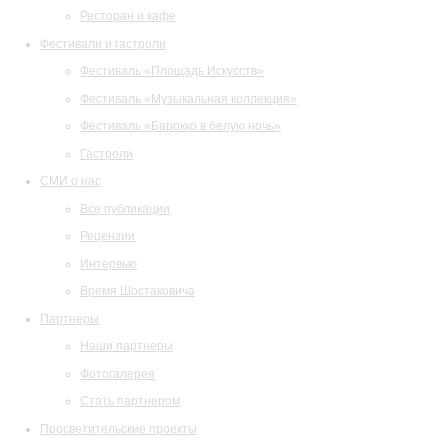
Ресторан и кафе
Фестивали и гастроли
Фестиваль «Площадь Искусств»
Фестиваль «Музыкальная коллекция»
Фестиваль «Барокко в белую ночь»
Гастроли
СМИ о нас
Все публикации
Рецензии
Интервью
Время Шостаковича
Партнеры
Наши партнеры
Фотогалерея
Стать партнером
Просветительские проекты