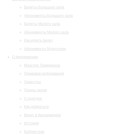
Билеты Большого зала
Абонементы Большого зала
Билеты Малого зала
Абонементы Малого зала
Как купить билет
Абонементы Музитория
О филармонии
Маэстро Темирканов
Правовая информация
Оркестры
Планы залов
Структура
Как добраться
Визит в филармонию
История
Библиотека