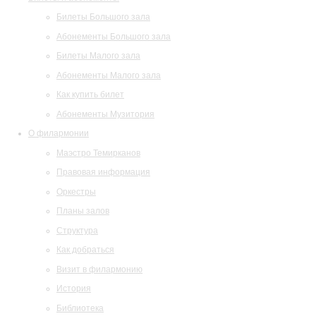
Билеты Большого зала
Абонементы Большого зала
Билеты Малого зала
Абонементы Малого зала
Как купить билет
Абонементы Музитория
О филармонии
Маэстро Темирканов
Правовая информация
Оркестры
Планы залов
Структура
Как добраться
Визит в филармонию
История
Библиотека