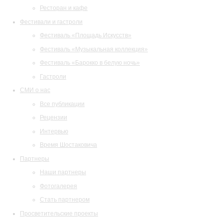
Ресторан и кафе
Фестивали и гастроли
Фестиваль «Площадь Искусств»
Фестиваль «Музыкальная коллекция»
Фестиваль «Барокко в белую ночь»
Гастроли
СМИ о нас
Все публикации
Рецензии
Интервью
Время Шостаковича
Партнеры
Наши партнеры
Фотогалерея
Стать партнером
Просветительские проекты