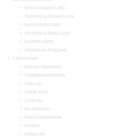
Билеты Большого зала
Абонементы Большого зала
Билеты Малого зала
Абонементы Малого зала
Как купить билет
Абонементы Музитория
О филармонии
Маэстро Темирканов
Правовая информация
Оркестры
Планы залов
Структура
Как добраться
Визит в филармонию
История
Библиотека