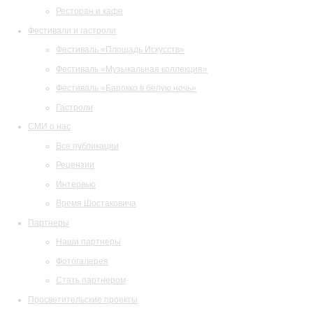
Ресторан и кафе
Фестивали и гастроли
Фестиваль «Площадь Искусств»
Фестиваль «Музыкальная коллекция»
Фестиваль «Барокко в белую ночь»
Гастроли
СМИ о нас
Все публикации
Рецензии
Интервью
Время Шостаковича
Партнеры
Наши партнеры
Фотогалерея
Стать партнером
Просветительские проекты