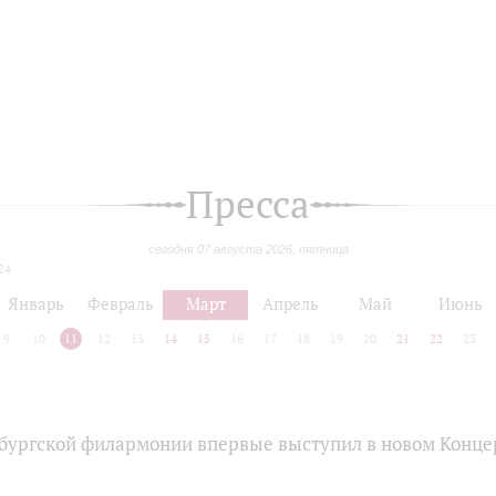
Пресса
сегодня 07 августа 2026, пятница
24
Январь
Февраль
Март
Апрель
Май
Июнь
9
10
11
12
13
14
15
16
17
18
19
20
21
22
23
бургской филармонии впервые выступил в новом Конце