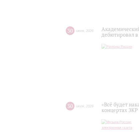
Академический
30
июля
,
2026
дебютировал в
«Всё будет нак
30
июля
,
2026
концертах ЗКР