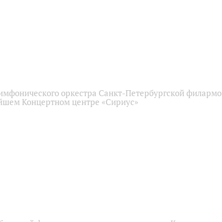
имфонического оркестра Санкт-Петербургской филарм
йшем Концертном центре «Сириус»