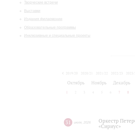
Творческие встречи
Выставки
Издания филармонии
Образовательные программы
Инклюзивные и специальные проекты
2019/20
2020/21
2021/22
2022/23
2023/
2024/25
2025/26
Октябрь
Ноябрь
Декабрь
1
2
3
4
5
6
7
8
Оркестр Петер
31
июля
,
2026
«Сириус»