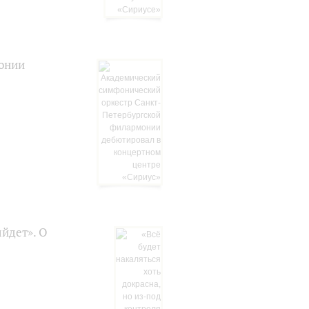
онии
ыйдет». О