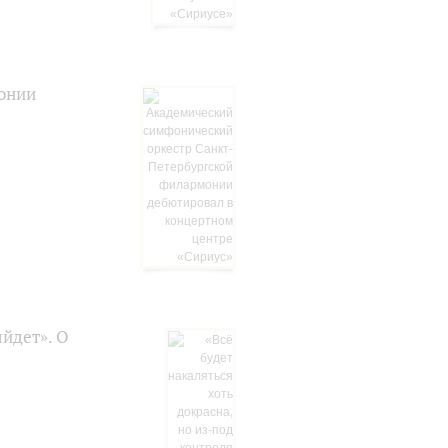
онии
ыйдет». О