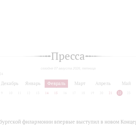
Пресса
сегодня 07 августа 2026, пятница
24
Декабрь
Январь
Февраль
Март
Апрель
Май
9
10
11
12
13
14
15
16
17
18
19
20
21
22
23
бургской филармонии впервые выступил в новом Конце