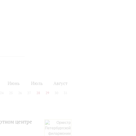
Июнь
Июль
Август
24
25
26
27
28
29
30
31
ртном центре