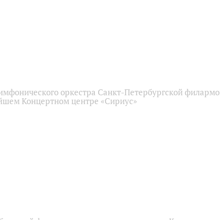
имфонического оркестра Санкт-Петербургской филарм
йшем Концертном центре «Сириус»