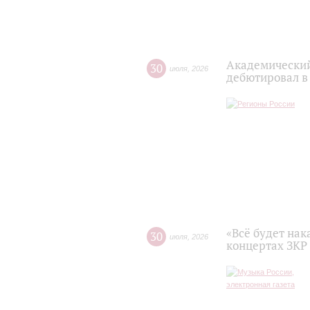
Академический
30
июля
,
2026
дебютировал в
«Всё будет нак
30
июля
,
2026
концертах ЗКР