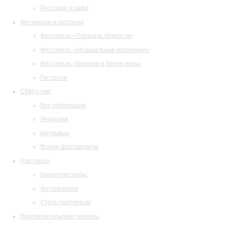
Ресторан и кафе
Фестивали и гастроли
Фестиваль «Площадь Искусств»
Фестиваль «Музыкальная коллекция»
Фестиваль «Барокко в белую ночь»
Гастроли
СМИ о нас
Все публикации
Рецензии
Интервью
Время Шостаковича
Партнеры
Наши партнеры
Фотогалерея
Стать партнером
Просветительские проекты