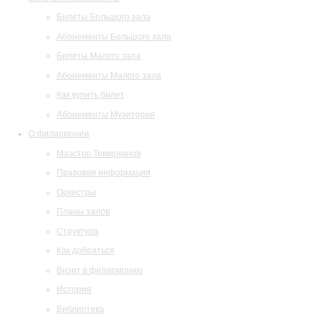
Билеты Большого зала
Абонементы Большого зала
Билеты Малого зала
Абонементы Малого зала
Как купить билет
Абонементы Музитория
О филармонии
Маэстро Темирканов
Правовая информация
Оркестры
Планы залов
Структура
Как добраться
Визит в филармонию
История
Библиотека