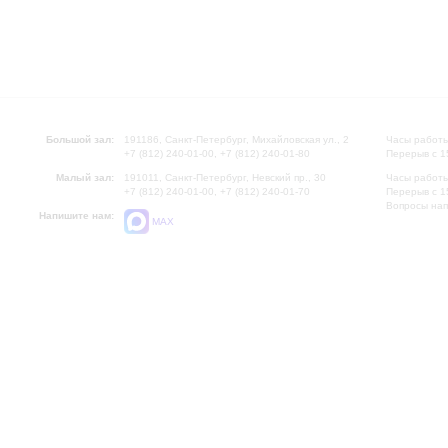
Большой зал:
191186, Санкт-Петербург, Михайловская ул., 2
Часы работы
+7 (812) 240-01-00, +7 (812) 240-01-80
Перерыв с 1
Малый зал:
191011, Санкт-Петербург, Невский пр., 30
Часы работы
+7 (812) 240-01-00, +7 (812) 240-01-70
Перерыв с 1
Вопросы на
Напишите нам:
MAX