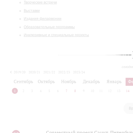
Творческие встречи
Выставки
Издания филармонии
Образовательные программы
Инклюзивные и специальные проекты
сегодн
2019/20
2020/21
2021/22
2022/23
2023/24
2024/25
2025/26
Сентябрь
Октябрь
Ноябрь
Декабрь
Январь
Ф
1
2
3
4
5
6
7
8
9
10
11
12
13
14
Вр
Совместный проект Санкт-Петербур