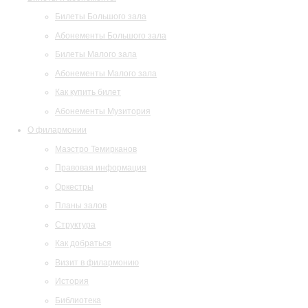
Билеты Большого зала
Абонементы Большого зала
Билеты Малого зала
Абонементы Малого зала
Как купить билет
Абонементы Музитория
О филармонии
Маэстро Темирканов
Правовая информация
Оркестры
Планы залов
Структура
Как добраться
Визит в филармонию
История
Библиотека