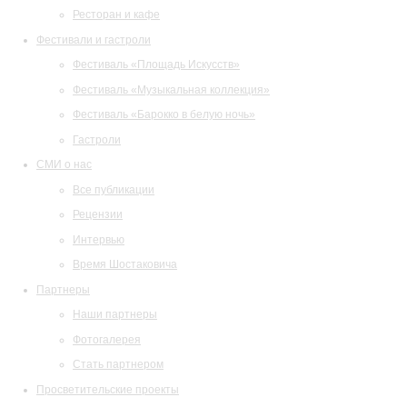
Ресторан и кафе
Фестивали и гастроли
Фестиваль «Площадь Искусств»
Фестиваль «Музыкальная коллекция»
Фестиваль «Барокко в белую ночь»
Гастроли
СМИ о нас
Все публикации
Рецензии
Интервью
Время Шостаковича
Партнеры
Наши партнеры
Фотогалерея
Стать партнером
Просветительские проекты