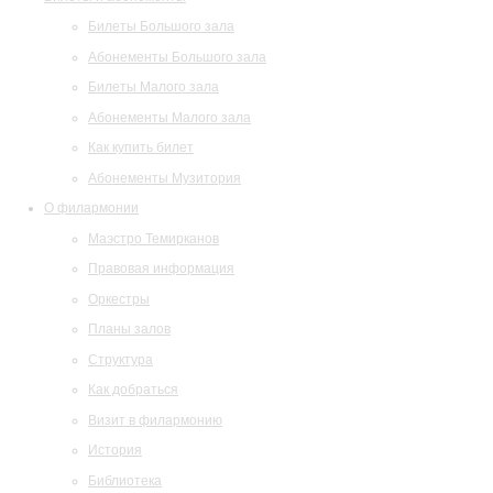
Билеты Большого зала
Абонементы Большого зала
Билеты Малого зала
Абонементы Малого зала
Как купить билет
Абонементы Музитория
О филармонии
Маэстро Темирканов
Правовая информация
Оркестры
Планы залов
Структура
Как добраться
Визит в филармонию
История
Библиотека