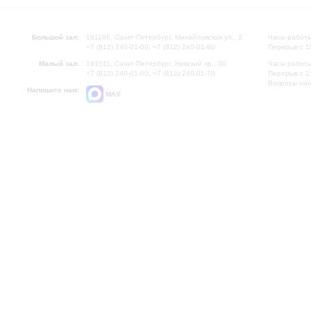
Большой зал:
191186, Санкт-Петербург, Михайловская ул., 2
Часы работы
+7 (812) 240-01-00, +7 (812) 240-01-80
Перерыв с 1
Малый зал:
191011, Санкт-Петербург, Невский пр., 30
Часы работы
+7 (812) 240-01-00, +7 (812) 240-01-70
Перерыв с 1
Вопросы на
Напишите нам:
MAX