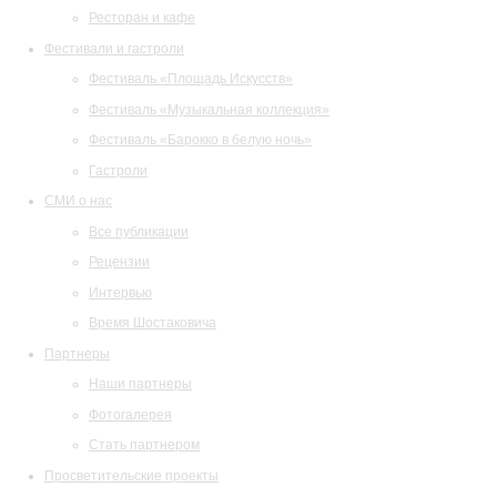
Ресторан и кафе
Фестивали и гастроли
Фестиваль «Площадь Искусств»
Фестиваль «Музыкальная коллекция»
Фестиваль «Барокко в белую ночь»
Гастроли
СМИ о нас
Все публикации
Рецензии
Интервью
Время Шостаковича
Партнеры
Наши партнеры
Фотогалерея
Стать партнером
Просветительские проекты