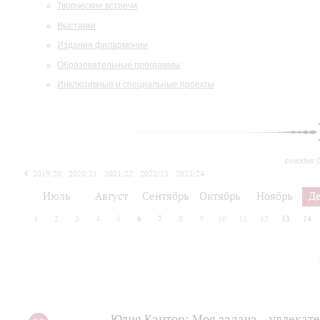
Творческие встречи
Выставки
Издания филармонии
Образовательные программы
Инклюзивные и специальные проекты
сегодня 
2019/20
2020/21
2021/22
2022/23
2023/24
2024/25
2025/26
Июль
Август
Сентябрь
Октябрь
Ноябрь
Д
1
2
3
4
5
6
7
8
9
10
11
12
13
14
Юлия Кантор: Моя задача – увлекате