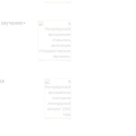
 звучание»
да