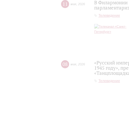
В Филармонии 
11
мая
,
2026
парламентариз
Телевидение
«Русский импе
08
мая
,
2026
1945 году», пр
«Танцплощадка
Телевидение