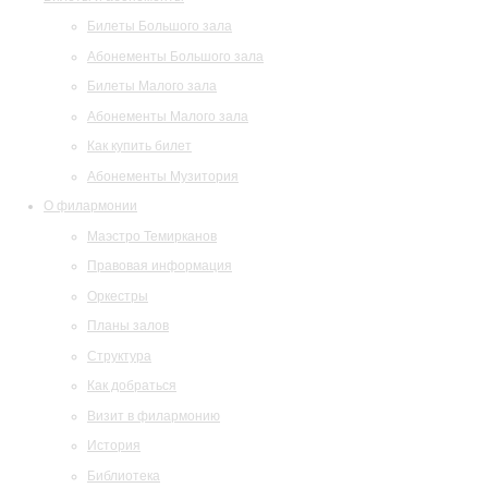
Билеты Большого зала
Абонементы Большого зала
Билеты Малого зала
Абонементы Малого зала
Как купить билет
Абонементы Музитория
О филармонии
Маэстро Темирканов
Правовая информация
Оркестры
Планы залов
Структура
Как добраться
Визит в филармонию
История
Библиотека