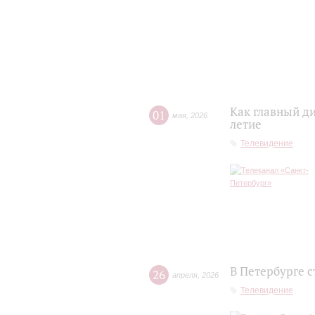
Как главный д
01
мая
,
2026
летие
Телевидение
В Петербурге 
26
апреля
,
2026
Телевидение