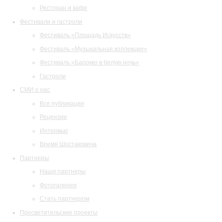
Ресторан и кафе
Фестивали и гастроли
Фестиваль «Площадь Искусств»
Фестиваль «Музыкальная коллекция»
Фестиваль «Барокко в белую ночь»
Гастроли
СМИ о нас
Все публикации
Рецензии
Интервью
Время Шостаковича
Партнеры
Наши партнеры
Фотогалерея
Стать партнером
Просветительские проекты