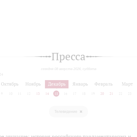
Пресса
сегодня 08 августа 2026, суббота
24
Октябрь
Ноябрь
Декабрь
Январь
Февраль
Март
9
10
11
12
13
14
15
16
17
18
19
20
21
22
23
Телевидение
ое звучание: история российского парламентаризма и