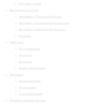
Ресторан и кафе
Фестивали и гастроли
Фестиваль «Площадь Искусств»
Фестиваль «Музыкальная коллекция»
Фестиваль «Барокко в белую ночь»
Гастроли
СМИ о нас
Все публикации
Рецензии
Интервью
Время Шостаковича
Партнеры
Наши партнеры
Фотогалерея
Стать партнером
Просветительские проекты