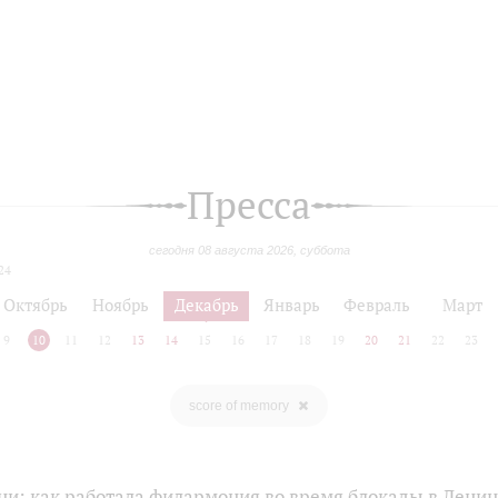
Пресса
сегодня 08 августа 2026, суббота
24
Октябрь
Ноябрь
Декабрь
Январь
Февраль
Март
9
10
11
12
13
14
15
16
17
18
19
20
21
22
23
score of memory
ни: как работала филармония во время блокады в Лени