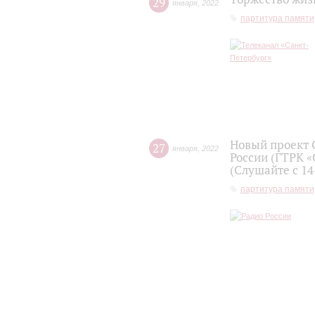
29
января
,
2022
партитура памяти
Новый проект 
27
января
,
2022
России (ГТРК «
(Слушайте с 14
партитура памяти