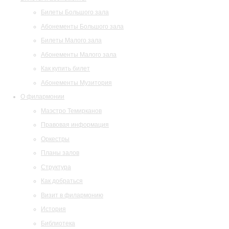
Билеты Большого зала
Абонементы Большого зала
Билеты Малого зала
Абонементы Малого зала
Как купить билет
Абонементы Музитория
О филармонии
Маэстро Темирканов
Правовая информация
Оркестры
Планы залов
Структура
Как добраться
Визит в филармонию
История
Библиотека