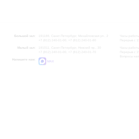
Большой зал:
191186, Санкт-Петербург, Михайловская ул., 2
Часы работы
+7 (812) 240-01-00, +7 (812) 240-01-80
Перерыв с 1
Малый зал:
191011, Санкт-Петербург, Невский пр., 30
Часы работы
+7 (812) 240-01-00, +7 (812) 240-01-70
Перерыв с 1
Вопросы на
Напишите нам:
MAX