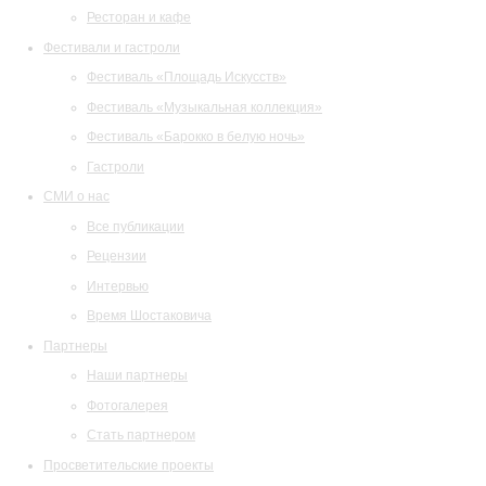
Ресторан и кафе
Фестивали и гастроли
Фестиваль «Площадь Искусств»
Фестиваль «Музыкальная коллекция»
Фестиваль «Барокко в белую ночь»
Гастроли
СМИ о нас
Все публикации
Рецензии
Интервью
Время Шостаковича
Партнеры
Наши партнеры
Фотогалерея
Стать партнером
Просветительские проекты