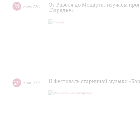
От Равеля до Моцарта: изучаем про
29
июня
,
2026
«Зарядье»
II Фестиваль старинной музыки «Баро
29
июня
,
2026