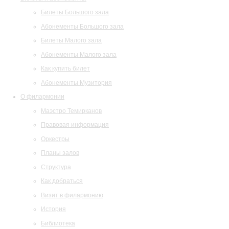
Билеты Большого зала
Абонементы Большого зала
Билеты Малого зала
Абонементы Малого зала
Как купить билет
Абонементы Музитория
О филармонии
Маэстро Темирканов
Правовая информация
Оркестры
Планы залов
Структура
Как добраться
Визит в филармонию
История
Библиотека