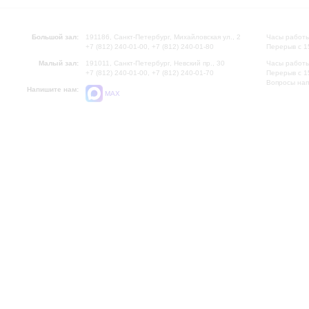
Большой зал:
191186, Санкт-Петербург, Михайловская ул., 2
Часы работы
+7 (812) 240-01-00, +7 (812) 240-01-80
Перерыв с 1
Малый зал:
191011, Санкт-Петербург, Невский пр., 30
Часы работы
+7 (812) 240-01-00, +7 (812) 240-01-70
Перерыв с 1
Вопросы на
Напишите нам:
MAX