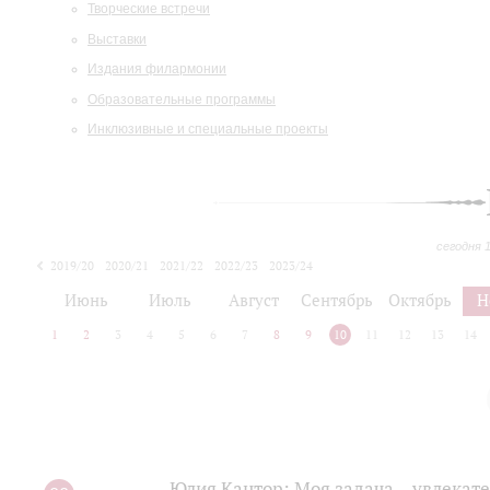
Творческие встречи
Выставки
Издания филармонии
Образовательные программы
Инклюзивные и специальные проекты
сегодня 
2019/20
2020/21
2021/22
2022/23
2023/24
2024/25
2025/26
Июнь
Июль
Август
Сентябрь
Октябрь
Н
1
2
3
4
5
6
7
8
9
10
11
12
13
14
Юлия Кантор: Моя задача – увлекате