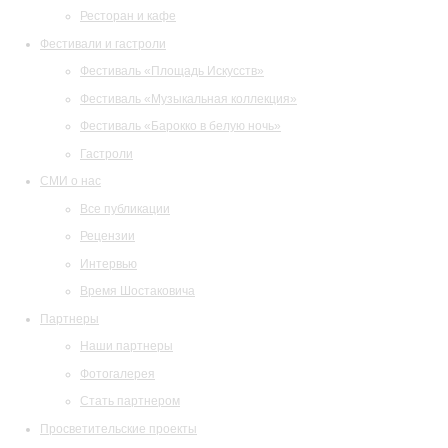
Ресторан и кафе
Фестивали и гастроли
Фестиваль «Площадь Искусств»
Фестиваль «Музыкальная коллекция»
Фестиваль «Барокко в белую ночь»
Гастроли
СМИ о нас
Все публикации
Рецензии
Интервью
Время Шостаковича
Партнеры
Наши партнеры
Фотогалерея
Стать партнером
Просветительские проекты