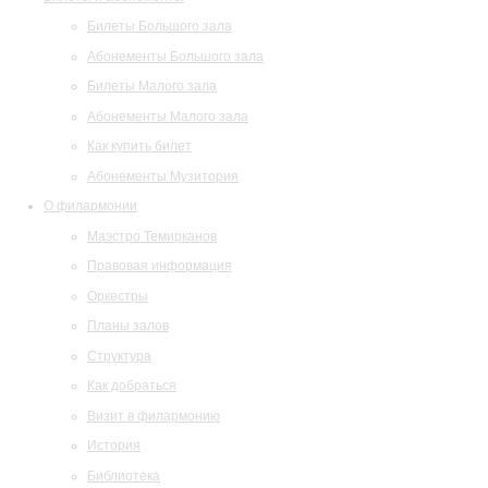
Билеты Большого зала
Абонементы Большого зала
Билеты Малого зала
Абонементы Малого зала
Как купить билет
Абонементы Музитория
О филармонии
Маэстро Темирканов
Правовая информация
Оркестры
Планы залов
Структура
Как добраться
Визит в филармонию
История
Библиотека