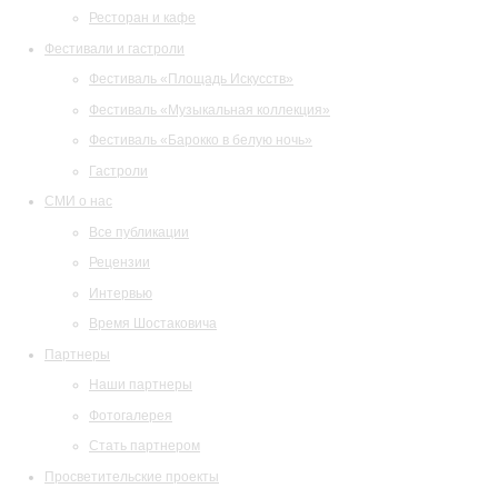
Ресторан и кафе
Фестивали и гастроли
Фестиваль «Площадь Искусств»
Фестиваль «Музыкальная коллекция»
Фестиваль «Барокко в белую ночь»
Гастроли
СМИ о нас
Все публикации
Рецензии
Интервью
Время Шостаковича
Партнеры
Наши партнеры
Фотогалерея
Стать партнером
Просветительские проекты