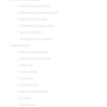
Билеты Большого зала
Абонементы Большого зала
Билеты Малого зала
Абонементы Малого зала
Как купить билет
Абонементы Музитория
О филармонии
Маэстро Темирканов
Правовая информация
Оркестры
Планы залов
Структура
Как добраться
Визит в филармонию
История
Библиотека