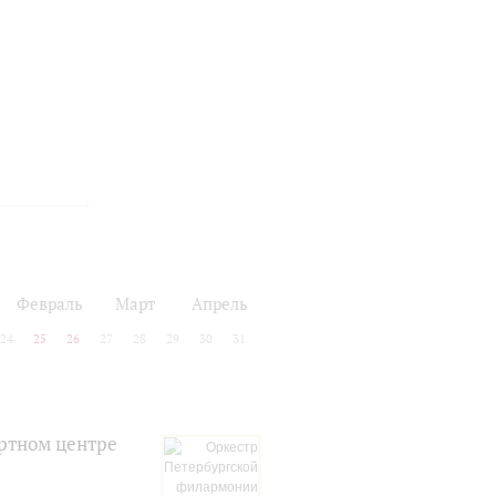
Февраль
Март
Апрель
24
25
26
27
28
29
30
31
ртном центре