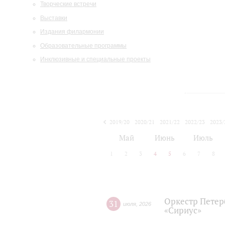
Творческие встречи
Выставки
Издания филармонии
Образовательные программы
Инклюзивные и специальные проекты
2019/20
2020/21
2021/22
2022/23
2023/
2024/25
2025/26
Май
Июнь
Июль
1
2
3
4
5
6
7
8
Оркестр Петер
31
июля
,
2026
«Сириус»