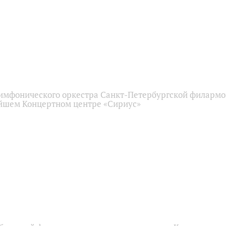
имфонического оркестра Санкт-Петербургской филарм
йшем Концертном центре «Сириус»