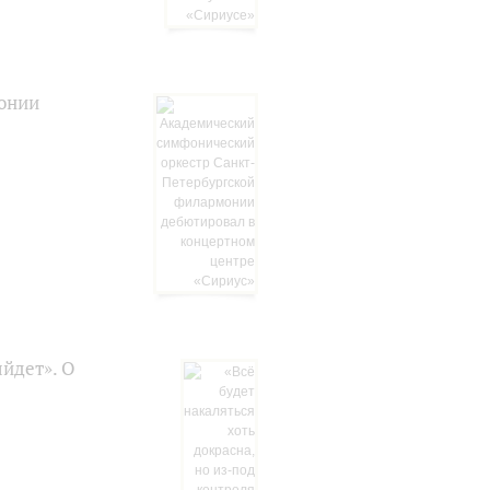
онии
ыйдет». О