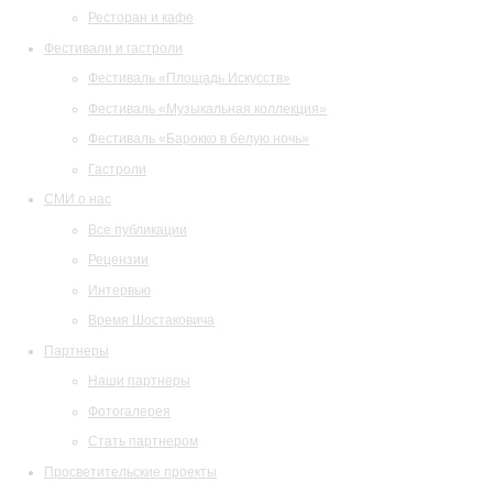
Ресторан и кафе
Фестивали и гастроли
Фестиваль «Площадь Искусств»
Фестиваль «Музыкальная коллекция»
Фестиваль «Барокко в белую ночь»
Гастроли
СМИ о нас
Все публикации
Рецензии
Интервью
Время Шостаковича
Партнеры
Наши партнеры
Фотогалерея
Стать партнером
Просветительские проекты