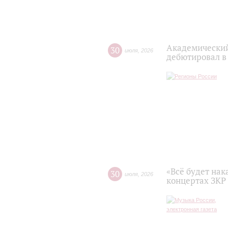
Академический
30
июля
,
2026
дебютировал в
«Всё будет нак
30
июля
,
2026
концертах ЗКР