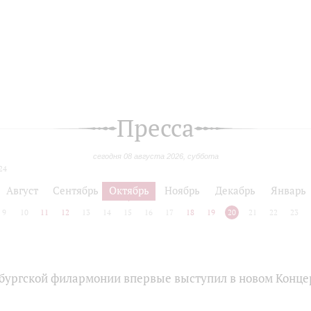
Пресса
сегодня 08 августа 2026, суббота
24
Август
Сентябрь
Октябрь
Ноябрь
Декабрь
Январь
9
10
11
12
13
14
15
16
17
18
19
20
21
22
23
бургской филармонии впервые выступил в новом Конце