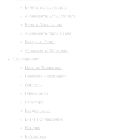
Билеты Большого зала
Абонементы Большого зала
Билеты Малого зала
Абонементы Малого зала
Как купить билет
Абонементы Музитория
О филармонии
Маэстро Темирканов
Правовая информация
Оркестры
Планы залов
Структура
Как добраться
Визит в филармонию
История
Библиотека