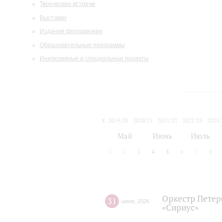
Творческие встречи
Выставки
Издания филармонии
Образовательные программы
Инклюзивные и специальные проекты
2019/20
2020/21
2021/22
2022/23
2023/
2024/25
2025/26
Май
Июнь
Июль
1
2
3
4
5
6
7
8
Оркестр Петер
31
июля
,
2026
«Сириус»