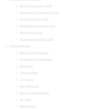
Билеты Большого зала
Абонементы Большого зала
Билеты Малого зала
Абонементы Малого зала
Как купить билет
Абонементы Музитория
О филармонии
Маэстро Темирканов
Правовая информация
Оркестры
Планы залов
Структура
Как добраться
Визит в филармонию
История
Библиотека