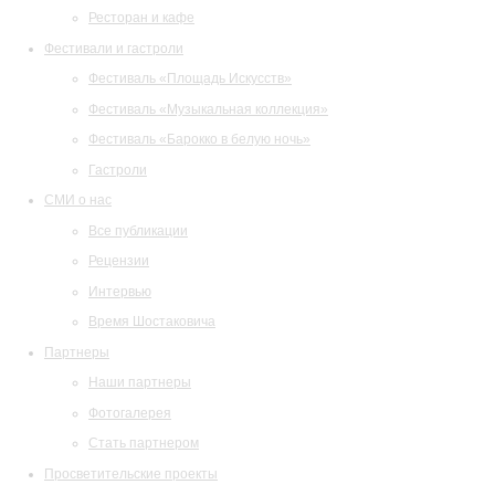
Ресторан и кафе
Фестивали и гастроли
Фестиваль «Площадь Искусств»
Фестиваль «Музыкальная коллекция»
Фестиваль «Барокко в белую ночь»
Гастроли
СМИ о нас
Все публикации
Рецензии
Интервью
Время Шостаковича
Партнеры
Наши партнеры
Фотогалерея
Стать партнером
Просветительские проекты