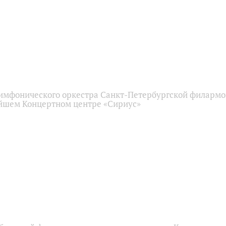
имфонического оркестра Санкт-Петербургской филарм
йшем Концертном центре «Сириус»