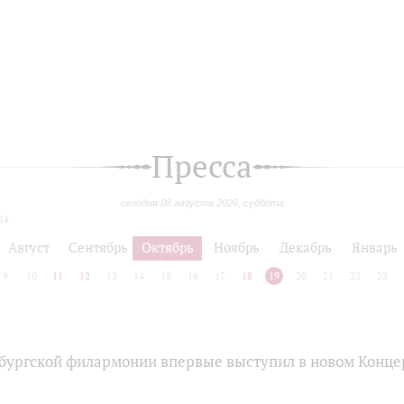
Пресса
сегодня 08 августа 2026, суббота
24
Август
Сентябрь
Октябрь
Ноябрь
Декабрь
Январь
9
10
11
12
13
14
15
16
17
18
19
20
21
22
23
бургской филармонии впервые выступил в новом Конце