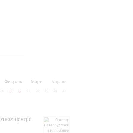
Февраль
Март
Апрель
24
25
26
27
28
29
30
31
ртном центре