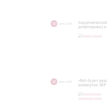
Академический
30
июля
,
2026
дебютировал в
«Всё будет нак
30
июля
,
2026
концертах ЗКР