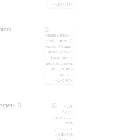
онии
ыйдет». О