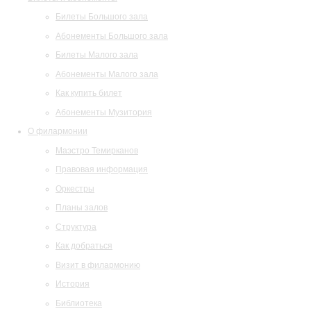
Билеты Большого зала
Абонементы Большого зала
Билеты Малого зала
Абонементы Малого зала
Как купить билет
Абонементы Музитория
О филармонии
Маэстро Темирканов
Правовая информация
Оркестры
Планы залов
Структура
Как добраться
Визит в филармонию
История
Библиотека