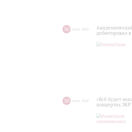
Академический
30
июля
,
2026
дебютировал в
«Всё будет нак
30
июля
,
2026
концертах ЗКР