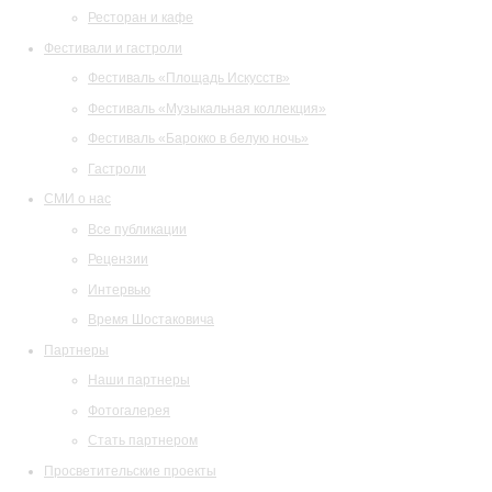
Ресторан и кафе
Фестивали и гастроли
Фестиваль «Площадь Искусств»
Фестиваль «Музыкальная коллекция»
Фестиваль «Барокко в белую ночь»
Гастроли
СМИ о нас
Все публикации
Рецензии
Интервью
Время Шостаковича
Партнеры
Наши партнеры
Фотогалерея
Стать партнером
Просветительские проекты