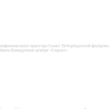
имфонического оркестра Санкт-Петербургской филарм
йшем Концертном центре «Сириус»