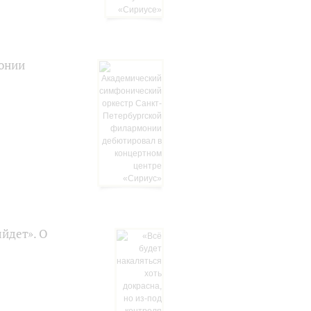
онии
ыйдет». О