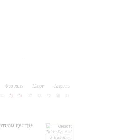
Февраль
Март
Апрель
24
25
26
27
28
29
30
31
ртном центре