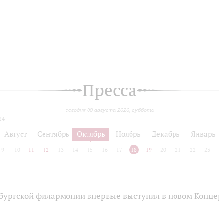
Пресса
сегодня 08 августа 2026, суббота
24
Август
Сентябрь
Октябрь
Ноябрь
Декабрь
Январь
9
10
11
12
13
14
15
16
17
18
19
20
21
22
23
бургской филармонии впервые выступил в новом Конце