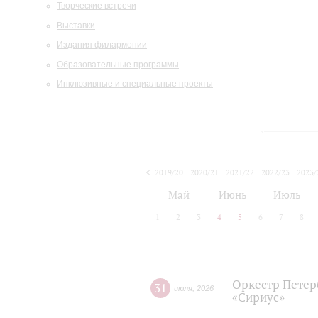
Творческие встречи
Выставки
Издания филармонии
Образовательные программы
Инклюзивные и специальные проекты
2019/20
2020/21
2021/22
2022/23
2023/
2024/25
2025/26
Май
Июнь
Июль
1
2
3
4
5
6
7
8
Оркестр Петер
31
июля
,
2026
«Сириус»