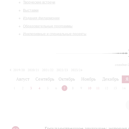
Творческие встречи
Выставки
Издания филармонии
Образовательные программы
Инклюзивные и специальные проекты
сегодня 
2019/20
2020/21
2021/22
2022/23
2023/24
2024/25
2025/26
Август
Сентябрь
Октябрь
Ноябрь
Декабрь
Я
1
2
3
4
5
6
7
8
9
10
11
12
13
14
Государственное звучание: история