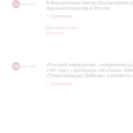
В Филармонии имени Шостаковича о
11
мая
,
2026
парламентаризма в России
Телевидение
«Русский императив», симфонически
08
мая
,
2026
1945 году», премьера спектакля «Мно
«Танцплощадка Победы» (смотреть с
Телевидение