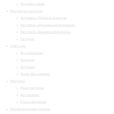
Ресторан и кафе
Фестивали и гастроли
Фестиваль «Площадь Искусств»
Фестиваль «Музыкальная коллекция»
Фестиваль «Барокко в белую ночь»
Гастроли
СМИ о нас
Все публикации
Рецензии
Интервью
Время Шостаковича
Партнеры
Наши партнеры
Фотогалерея
Стать партнером
Просветительские проекты