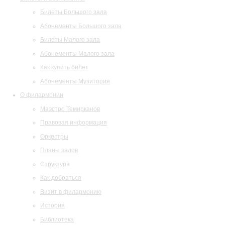
Билеты Большого зала
Абонементы Большого зала
Билеты Малого зала
Абонементы Малого зала
Как купить билет
Абонементы Музитория
О филармонии
Маэстро Темирканов
Правовая информация
Оркестры
Планы залов
Структура
Как добраться
Визит в филармонию
История
Библиотека