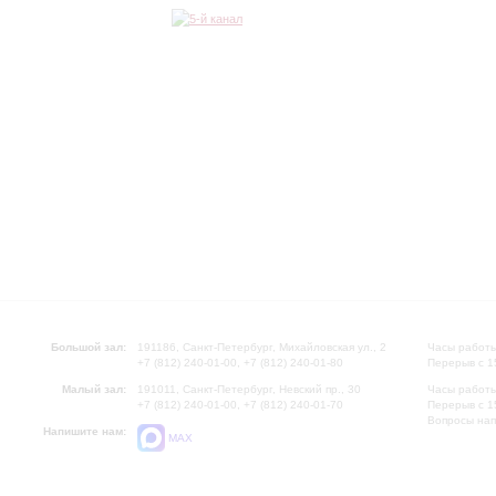
Большой зал:
191186, Санкт-Петербург, Михайловская ул., 2
Часы работы
+7 (812) 240-01-00, +7 (812) 240-01-80
Перерыв с 1
Малый зал:
191011, Санкт-Петербург, Невский пр., 30
Часы работы
+7 (812) 240-01-00, +7 (812) 240-01-70
Перерыв с 1
Вопросы на
Напишите нам:
MAX