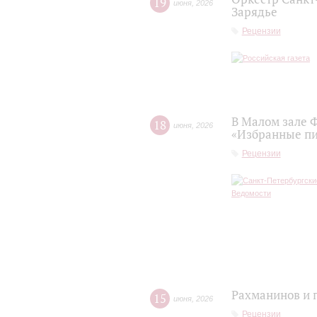
19
июня
,
2026
Зарядье
Рецензии
В Малом зале 
18
июня
,
2026
«Избранные п
Рецензии
Рахманинов и 
15
июня
,
2026
Рецензии