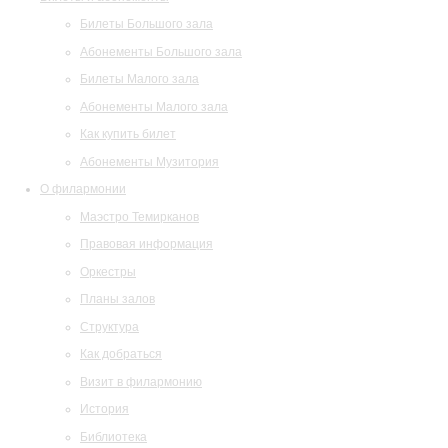
Билеты Большого зала
Абонементы Большого зала
Билеты Малого зала
Абонементы Малого зала
Как купить билет
Абонементы Музитория
О филармонии
Маэстро Темирканов
Правовая информация
Оркестры
Планы залов
Структура
Как добраться
Визит в филармонию
История
Библиотека