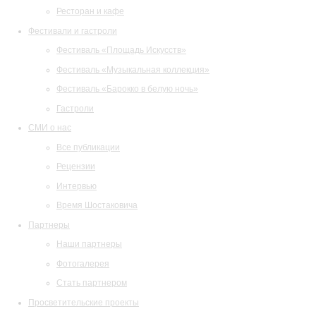
Ресторан и кафе
Фестивали и гастроли
Фестиваль «Площадь Искусств»
Фестиваль «Музыкальная коллекция»
Фестиваль «Барокко в белую ночь»
Гастроли
СМИ о нас
Все публикации
Рецензии
Интервью
Время Шостаковича
Партнеры
Наши партнеры
Фотогалерея
Стать партнером
Просветительские проекты