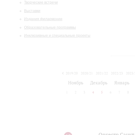
Творческие встречи
Выставки
Издания филармонии
Образовательные программы
Инклюзивные и специальные проекты
2019/20
2020/21
2021/22
2022/23
2023/
2024/25
2025/26
Ноябрь
Декабрь
Январь
1
2
3
4
5
6
7
8
Оркестр Санкт