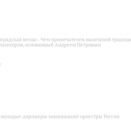
нградская весна». Чем примечателен нынешний традиц
позиторов, основанный Андреем Петровым
к молодые дирижеры завоевывают оркестры России