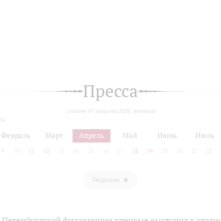
Пресса
сегодня 07 августа 2026, пятница
24
Февраль
Март
Апрель
Май
Июнь
Июль
9
10
11
12
13
14
15
16
17
18
19
20
21
22
23
Рецензии
‑Петербургской филармонии впервые выступил в столи