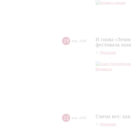
И снова «Лени
19
мая
,
2026
фестиваль ком
Рецензии
Смена вех: ка
12
мая
,
2026
Рецензии