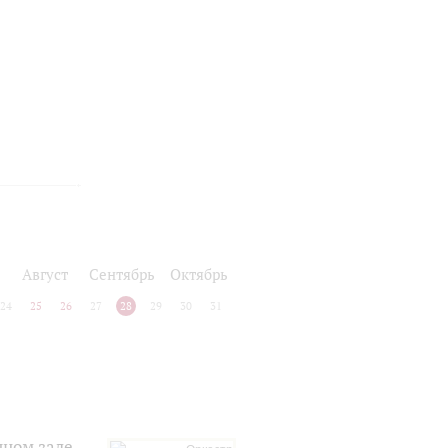
Август
Сентябрь
Октябрь
24
25
26
27
28
29
30
31
чном зале