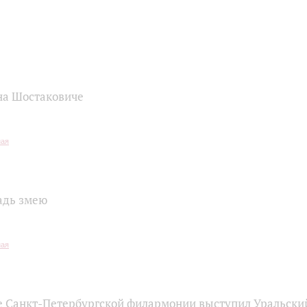
на Шостаковиче
адь змею
е Санкт-Петербургской филармонии выступил Уральски