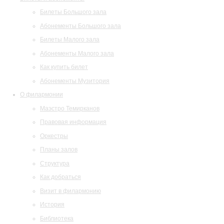
Билеты Большого зала
Абонементы Большого зала
Билеты Малого зала
Абонементы Малого зала
Как купить билет
Абонементы Музитория
О филармонии
Маэстро Темирканов
Правовая информация
Оркестры
Планы залов
Структура
Как добраться
Визит в филармонию
История
Библиотека