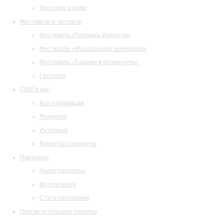
Ресторан и кафе
Фестивали и гастроли
Фестиваль «Площадь Искусств»
Фестиваль «Музыкальная коллекция»
Фестиваль «Барокко в белую ночь»
Гастроли
СМИ о нас
Все публикации
Рецензии
Интервью
Время Шостаковича
Партнеры
Наши партнеры
Фотогалерея
Стать партнером
Просветительские проекты