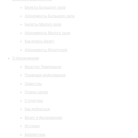
Билеты Большого зала
Абонементы Большого зала
Билеты Малого зала
Абонементы Малого зала
Как купить билет
Абонементы Музитория
О филармонии
Маэстро Темирканов
Правовая информация
Оркестры
Планы залов
Структура
Как добраться
Визит в филармонию
История
Библиотека