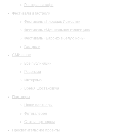
Ресторан и кафе
Фестивали и гастроли
Фестиваль «Площадь Искусств»
Фестиваль «Музыкальная коллекция»
Фестиваль «Барокко в белую ночь»
Гастроли
СМИ о нас
Все публикации
Рецензии
Интервью
Время Шостаковича
Партнеры
Наши партнеры
Фотогалерея
Стать партнером
Просветительские проекты