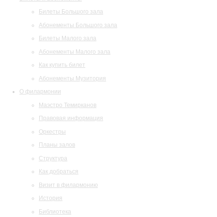
Билеты Большого зала
Абонементы Большого зала
Билеты Малого зала
Абонементы Малого зала
Как купить билет
Абонементы Музитория
О филармонии
Маэстро Темирканов
Правовая информация
Оркестры
Планы залов
Структура
Как добраться
Визит в филармонию
История
Библиотека