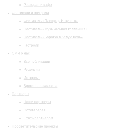
Ресторан и кафе
Фестивали и гастроли
Фестиваль «Площадь Искусств»
Фестиваль «Музыкальная коллекция»
Фестиваль «Барокко в белую ночь»
Гастроли
СМИ о нас
Все публикации
Рецензии
Интервью
Время Шостаковича
Партнеры
Наши партнеры
Фотогалерея
Стать партнером
Просветительские проекты